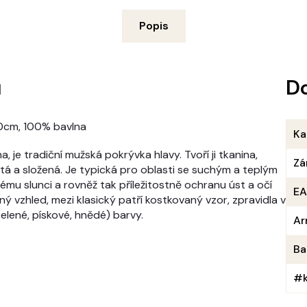
Popis
u
D
10cm, 100% bavlna
Ka
, je tradiční mužská pokrývka hlavy. Tvoří ji tkanina,
Zá
 a složená. Je typická pro oblasti se suchým a teplým
mu slunci a rovněž tak příležitostně ochranu úst a očí
E
ý vzhled, mezi klasický patří kostkovaný vzor, zpravidla v
zelené, pískové, hnědé) barvy.
Ar
Ba
#k