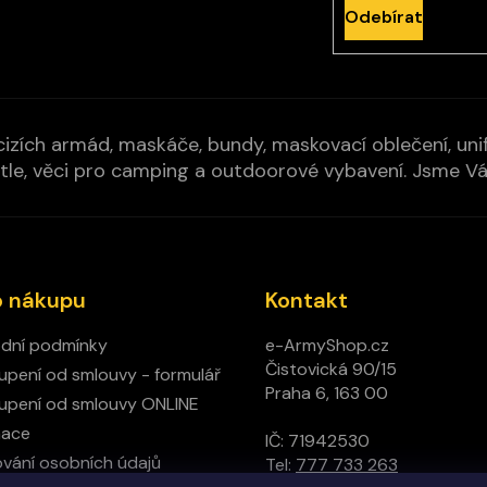
Odebírat
izích armád, maskáče, bundy, maskovací oblečení, unifo
cí pytle, věci pro camping a outdoorové vybavení. Jsme 
o nákupu
Kontakt
dní podmínky
e-ArmyShop.cz
Čistovická 90/15
pení od smlouvy - formulář
Praha 6, 163 00
pení od smlouvy ONLINE
mace
IČ: 71942530
vání osobních údajů
Tel:
777 733 263