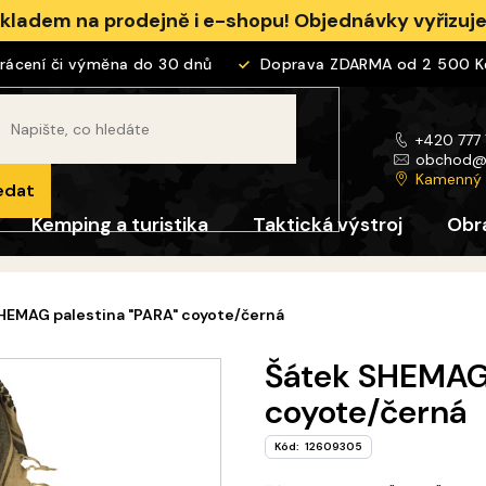
skladem na prodejně i e-shopu! Objednávky vyřizu
cení či výměna do 30 dnů
Doprava ZDARMA od 2 500 Kč
+420 777
obchod
Kamenný
edat
Kemping a turistika
Taktická výstroj
Obr
HEMAG palestina "PARA" coyote/černá
Šátek SHEMAG 
coyote/černá
Kód:
12609305