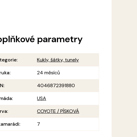
oplňkové parametry
tegorie
:
Kukly, šátky, tunely
ruka
:
24 měsíců
AN
:
4046872391880
máda
:
USA
rva
:
COYOTE / PÍSKOVÁ
amarádi
:
7