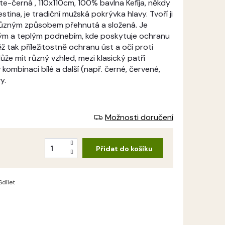
te-černá , 110x110cm, 100% bavlna Kefíja, někdy
tina, je tradiční mužská pokrývka hlavy. Tvoří ji
 různým způsobem přehnutá a složená. Je
hým a teplým podnebím, kde poskytuje ochranu
ž tak příležitostně ochranu úst a očí proti
že mít různý vzhled, mezi klasický patří
 kombinaci bílé a další (např. černé, červené,
y.
Možnosti doručení
Přidat do košíku
Sdílet