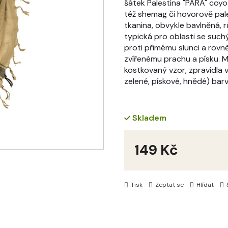
šátek Palestina "PARA" coyo
též shemag či hovorově pales
tkanina, obvykle bavlněná,
typická pro oblasti se suc
proti přímému slunci a rovně
zvířenému prachu a písku. Mů
kostkovaný vzor, zpravidla v
zelené, pískové, hnědé) barv
Skladem
149 Kč
Měrná
cena:
Tisk
Zeptat se
Hlídat