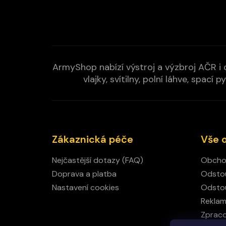
ArmyShop nabízí výstroj a výzbroj AČR i c
vlajky, svítilny, polní láhve, spa
Zákaznická péče
Vše 
Nejčastější dotazy (FAQ)
Obcho
Doprava a platba
Odstou
Nastavení cookies
Odstou
Rekla
Zpraco