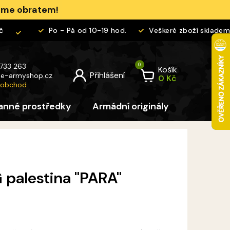
jeme obratem!
Po - Pá od 10-19 hod.
Veškeré zboží skladem
 733 263
Košík
@
e-armyshop.cz
 obchod
anné prostředky
Armádní originály
Pro děti
palestina "PARA"