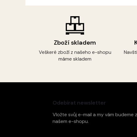
Zboží skladem
Veškeré zboží z našeho e-shopu
Navšt
máme skladem
Z
á
p
Odebírat newsletter
a
t
Vložte svůj e-mail a my vám budeme 
í
našem e-shopu.