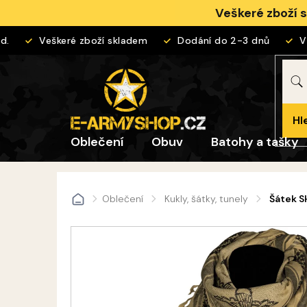
Přejít
Veškeré zboží 
na
obsah
Veškeré zboží skladem
Dodání do 2-3 dnů
Vrá
Hl
Oblečení
Obuv
Batohy a tašky
Oblečení
Kukly, šátky, tunely
Šátek S
Domů