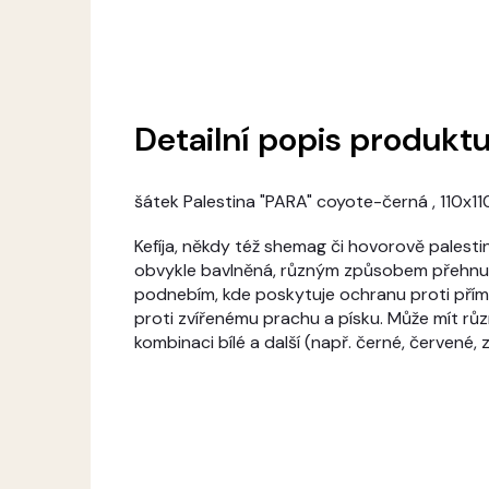
Detailní popis produkt
šátek Palestina "PARA" coyote-černá , 110x1
Kefíja, někdy též shemag či hovorově palestina
obvykle bavlněná, různým způsobem přehnutá
podnebím, kde poskytuje ochranu proti přímé
proti zvířenému prachu a písku. Může mít různ
kombinaci bílé a další (např. černé, červené, 