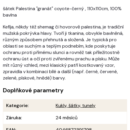
šátek Palestina "granát" coyote-černý , 110x110cm, 100%
bavlna
Kefíja, někdy též shemag či hovorově palestina, je tradiční
mužská pokrývka hlavy. Tvoří ji tkanina, obvykle bavlněná,
různým způsobem přehnutá a složená. Je typická pro
oblasti se suchým a teplým podnebím, kde poskytuje
ochranu proti přímému slunci a rovněž tak příležitostně
ochranu úst a očí proti zvířenému prachu a písku. Může
mít různý vzhled, mezi klasický patří kostkovaný vzor,
zpravidla v kombinaci bílé a další (např. černé, červené,
zelené, pískové, hnědé) barvy.
Doplňkové parametry
Kategorie
:
Kukly, šátky, tunely
Záruka
:
24 měsíců
EAN
:
4046872391798