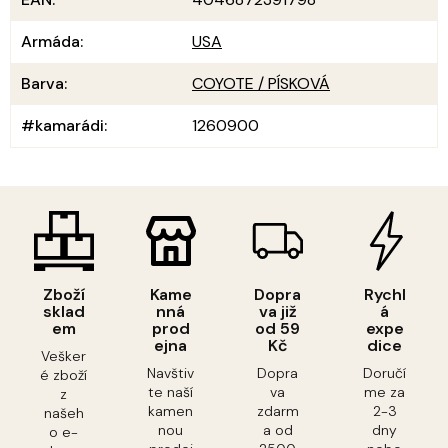
Armáda
:
USA
Barva
:
COYOTE / PÍSKOVÁ
#kamarádi
:
1260900
Zboží
Kame
Dopra
Rychl
sklad
nná
va již
á
em
prod
od 59
expe
ejna
Kč
dice
Vešker
Navštiv
Dopra
Doručí
é zboží
te naší
va
me za
z
kamen
zdarm
2-3
našeh
nou
a od
dny
o e-