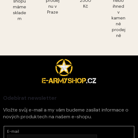
prodej
2500
nebo
shopu
nu v
Kč
ihned
máme
Praze
v
sklade
kamen
m
né
prodej
ně
Z
á
p
a
t
í
Odebírat newsletter
Vložte svůj e-mail a my vám budeme zasílat informace o
nových produktech na našem e-shopu.
E-mail