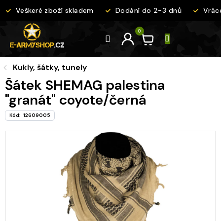
Přejít
Veškeré zboží skladem
Dodání do 2-3 dnů
Vráce
na
obsah
Kukly, šátky, tunely
Šátek SHEMAG palestina
"granát" coyote/černá
Kód:
12609005