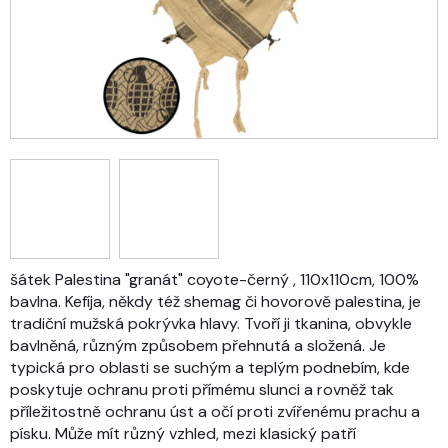
šátek Palestina "granát" coyote-černý , 110x110cm, 100%
bavlna. Kefíja, někdy též shemag či hovorově palestina, je
tradiční mužská pokrývka hlavy. Tvoří ji tkanina, obvykle
bavlněná, různým způsobem přehnutá a složená. Je
typická pro oblasti se suchým a teplým podnebím, kde
poskytuje ochranu proti přímému slunci a rovněž tak
příležitostně ochranu úst a očí proti zvířenému prachu a
písku. Může mít různý vzhled, mezi klasický patří