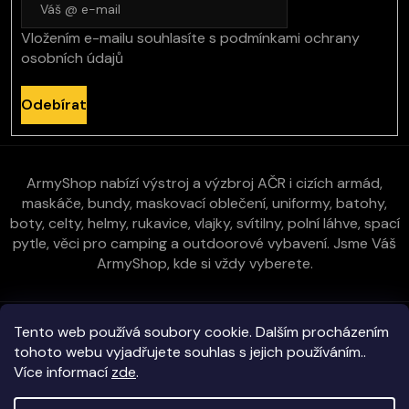
Vložením e-mailu souhlasíte s
podmínkami ochrany
osobních údajů
Odebírat
ArmyShop nabízí výstroj a výzbroj AČR i cizích armád,
maskáče, bundy, maskovací oblečení, uniformy, batohy,
boty, celty, helmy, rukavice, vlajky, svítilny, polní láhve, spací
pytle, věci pro camping a outdoorové vybavení. Jsme Váš
ArmyShop, kde si vždy vyberete.
Zákaznická péče
Tento web používá soubory cookie. Dalším procházením
tohoto webu vyjadřujete souhlas s jejich používáním..
Více informací
zde
.
Vše o nákupu