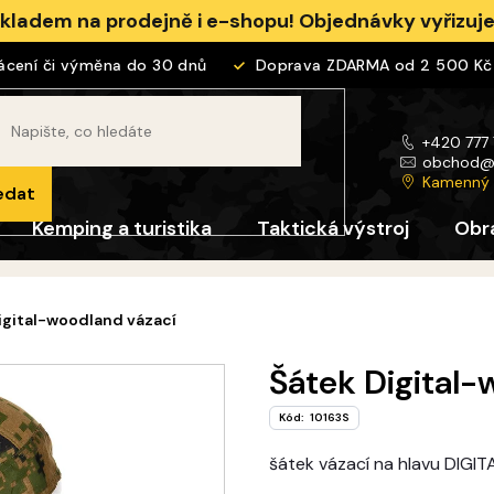
skladem na prodejně i e-shopu! Objednávky vyřizu
ení či výměna do 30 dnů
Doprava ZDARMA od 2 500 Kč
+420 777
obchod
Kamenný
edat
Kemping a turistika
Taktická výstroj
Obr
igital-woodland vázací
Šátek Digital-
Kód:
10163S
šátek vázací na hlavu DI