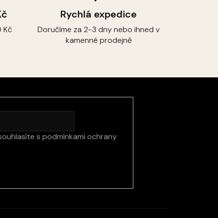
Kč
Rychlá expedice
 Kč
Doručíme za 2-3 dny nebo ihned v
kamenné prodejně
souhlasíte s
podmínkami ochrany