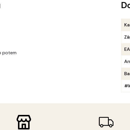
u
D
Ka
Zá
E
bo potem
Ar
Ba
#k