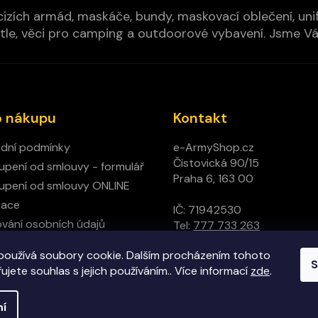
izích armád, maskáče, bundy, maskovací oblečení, unifo
cí pytle, věci pro camping a outdoorové vybavení. Jsme 
o nákupu
Kontakt
dní podmínky
e-ArmyShop.cz
Čistovická 90/15
pení od smlouvy - formulář
Praha 6, 163 00
pení od smlouvy ONLINE
mace
IČ: 71942530
vání osobních údajů
Tel:
777 733 263
ný obchod
používá soubory cookie. Dalším procházením tohoto
t
S
jete souhlas s jejich používáním.. Více informací
zde
.
ní