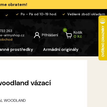
jeme obratem!
Po - Pá od 10-19 hod.
Veškeré zboží skladem
 733 263
Košík
@
e-armyshop.cz
 obchod
anné prostředky
Armádní originály
Pro děti
woodland vázací
GITAL WOODLAND