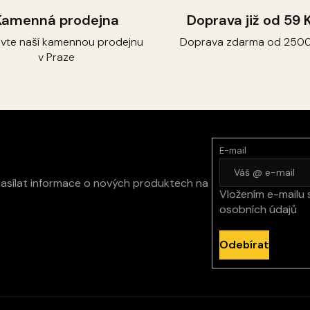
Kamenná prodejna
Doprava již od 59 
ivte naší kamennou prodejnu
Doprava zdarma od 2500
v Praze
E-mail
zasílat informace o nových produktech na
Vložením e-mailu 
osobních údajů
Odebírat