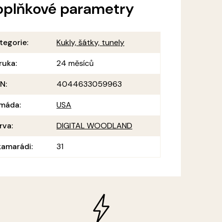
oplňkové parametry
tegorie
:
Kukly, šátky, tunely
ruka
:
24 měsíců
AN
:
4044633059963
máda
:
USA
rva
:
DIGITAL WOODLAND
amarádi
:
31