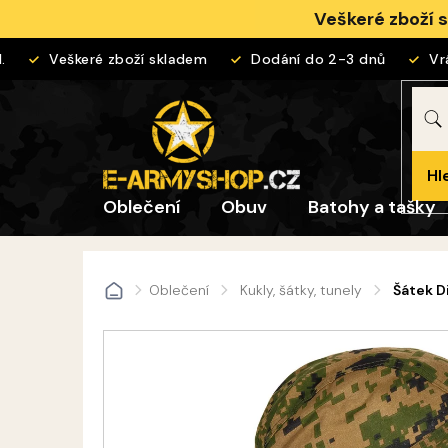
Přejít
Veškeré zboží 
na
obsah
Veškeré zboží skladem
Dodání do 2-3 dnů
Vrác
Hl
Oblečení
Obuv
Batohy a tašky
Oblečení
Kukly, šátky, tunely
Šátek D
Domů