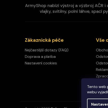
ArmyShop nabízí výstroj a výzbroj AČR i c
vlajky, svítilny, polní láhve, spa
Zákaznická péče
Vše 
Nejčastější dotazy (FAQ)
Obcho
Doprava a platba
Odstou
Nastavení cookies
Odstou
Rekla
Zpraco
Kamen
Tento web 
Kontak
webu vyjadřu
Nastave