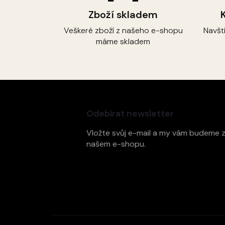
Zboží skladem
Veškeré zboží z našeho e-shopu
Navšt
máme skladem
Z
á
p
Odebírat newsletter
a
t
Vložte svůj e-mail a my vám budeme 
í
našem e-shopu.