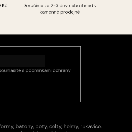
 Kč
Doručíme za 2-3 dny nebo ihned v
kamenné prodejně
souhlasíte s
podmínkami ochrany
rmy, batohy, boty, celty, helmy, rukavice,