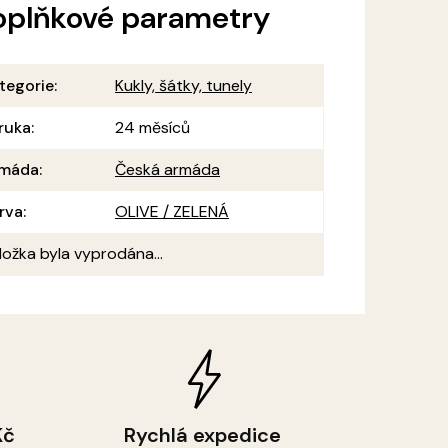
oplňkové parametry
tegorie
:
Kukly, šátky, tunely
ruka
:
24 měsíců
máda
:
Česká armáda
rva
:
OLIVE / ZELENÁ
ložka byla vyprodána…
Kč
Rychlá expedice