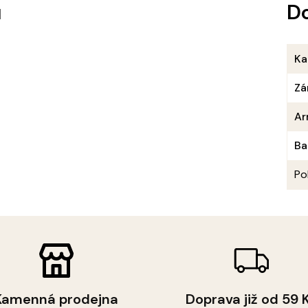
u
D
Ka
Zá
Ar
Ba
Po
Kamenná prodejna
Doprava již od 59 