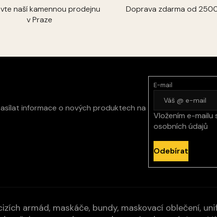
ivte naší kamennou prodejnu
Doprava zdarma od 2500
v Praze
E-mail
zasílat informace o nových produktech na
Vložením e-mailu 
osobních údajů
Odebírat
izích armád, maskáče, bundy, maskovací oblečení, unifo