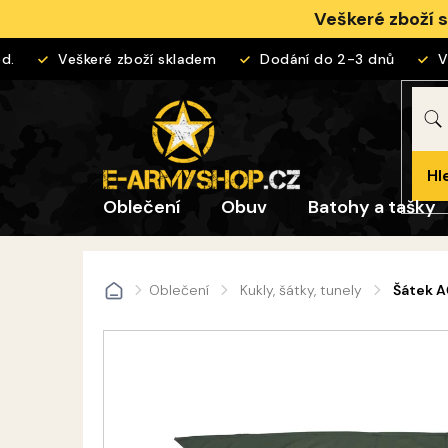
Přejít
Veškeré zboží 
na
obsah
Veškeré zboží skladem
Dodání do 2-3 dnů
Vrá
Hl
Oblečení
Obuv
Batohy a tašky
Oblečení
Kukly, šátky, tunely
Šátek A
Domů