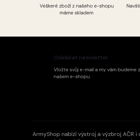
Veškeré zboží z našeho e-shopu
Navšt
máme skladem
Z
á
p
Odebírat newsletter
a
t
Vložte svůj e-mail a my vám budeme 
í
našem e-shopu.
ArmyShop nabízí výstroj a výzbroj AČR i c