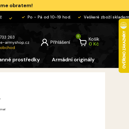
jeme obratem!
Po - Pá od 10-19 hod.
Veškeré zboží skladem
 733 263
Košík
@
e-armyshop.cz
 obchod
anné prostředky
Armádní originály
Pro děti
g
inal