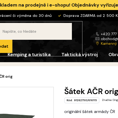
skladem na prodejně i e-shopu! Objednávky vyřizu
cení či výměna do 30 dnů
Doprava ZDARMA od 2 500 Kč
+420 777
obchod
Kamenný
edat
Kemping a turistika
Taktická výstroj
Obr
ČR orig
Šátek AČR ori
Značka:
Orig
Kód:
91262750/616115
originální šátek armády ČR