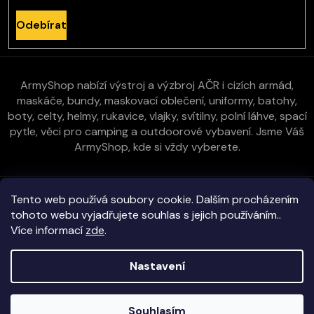
Odebírat
ArmyShop nabízí výstroj a výzbroj AČR i cizích armád,
maskáče, bundy, maskovací oblečení, uniformy, batohy,
boty, celty, helmy, rukavice, vlajky, svítilny, polní láhve, spací
pytle, věci pro camping a outdoorové vybavení. Jsme Váš
ArmyShop, kde si vždy vyberete.
Zákaznická péče
Tento web používá soubory cookie. Dalším procházením
tohoto webu vyjadřujete souhlas s jejich používáním..
Více informací
zde
.
Vše o nákupu
Nastavení
Kontakt
Copyright 2026
E-ArmyShop.cz
. Všechna práva vyhrazena.
Souhlasím