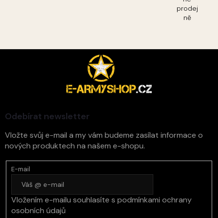
prodej
ně
Z
á
p
a
t
í
Odebírat newsletter
Vložte svůj e-mail a my vám budeme zasílat informace o
nových produktech na našem e-shopu.
E-mail
Vložením e-mailu souhlasíte s
podmínkami ochrany
osobních údajů