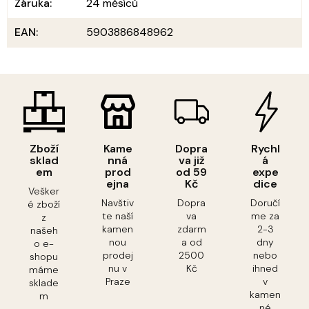
Záruka
:
24 měsíců
EAN
:
5903886848962
Zboží
Kame
Dopra
Rychl
sklad
nná
va již
á
em
prod
od 59
expe
ejna
Kč
dice
Vešker
Navštiv
Dopra
Doručí
é zboží
te naší
va
me za
z
kamen
zdarm
2-3
našeh
nou
a od
dny
o e-
prodej
2500
nebo
shopu
nu v
Kč
ihned
máme
Praze
v
sklade
kamen
m
né