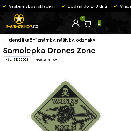
Přejít
Veškeré zboží skladem
Dodání do 2-3 dnů
Vrácen
na
obsah
Identifikační známky, nášivky, odznaky
Samolepka Drones Zone
Kód:
51329023
Značka:
M-Tac®