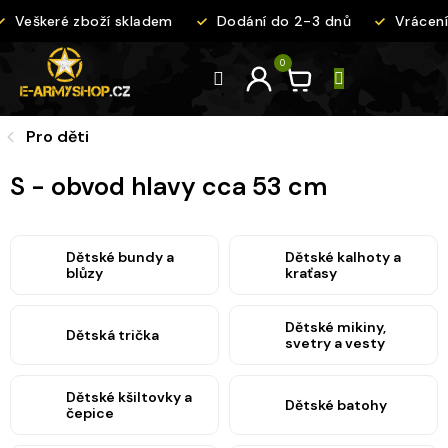
Přejít
Veškeré zboží skladem
Dodání do 2-3 dnů
Vrácení
na
obsah
Pro děti
S - obvod hlavy cca 53 cm
Dětské bundy a
Dětské kalhoty a
blůzy
kraťasy
Dětské mikiny,
Dětská trička
svetry a vesty
Dětské kšiltovky a
Dětské batohy
čepice