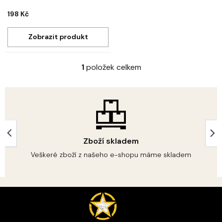
198 Kč
1
položek celkem
O
v
l
á
d
a
c
í
Zboží skladem
p
r
Veškeré zboží z našeho e-shopu máme skladem
v
k
y
Z
v
á
ý
p
p
i