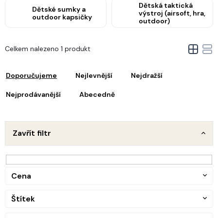
Dětská taktická
Dětské sumky a
výstroj (airsoft, hra,
outdoor kapsičky
outdoor)
V
Celkem nalezeno 1 produkt
ý
Ř
p
a
i
Doporučujeme
Nejlevnější
Nejdražší
z
s
e
Nejprodávanější
Abecedně
p
n
r
o
p
d
Zavřít filtr
u
o
k
d
t
u
ů
Cena
k
t
Štítek
ů