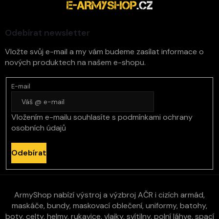
a
s
t
u
í
Odebírat newsletter
Vložte svůj e-mail a my vám budeme zasílat informace o
nových produktech na našem e-shopu.
E-mail
Vložením e-mailu souhlasíte s
podmínkami ochrany
osobních údajů
Odebírat
ArmyShop nabízí výstroj a výzbroj AČR i cizích armád,
maskáče, bundy, maskovací oblečení, uniformy, batohy,
boty, celty, helmy, rukavice, vlajky, svítilny, polní láhve, spací