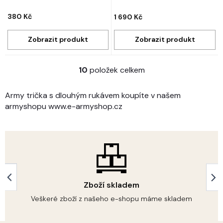
380 Kč
1 690 Kč
10
položek celkem
O
v
l
Army trička s dlouhým rukávem koupíte v našem
á
armyshopu www.e-armyshop.cz
d
a
c
í
p
r
v
k
Zboží skladem
y
v
Veškeré zboží z našeho e-shopu máme skladem
ý
p