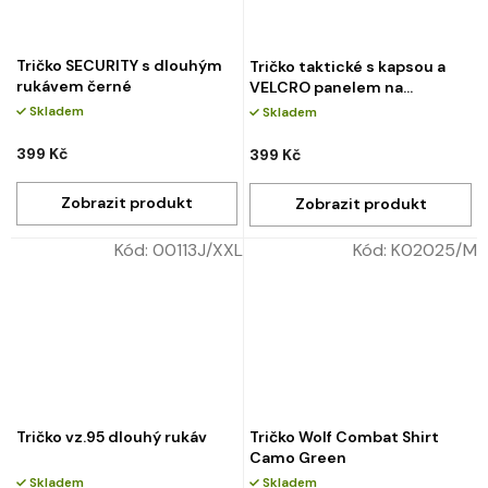
Tričko SECURITY s dlouhým
Tričko taktické s kapsou a
rukávem černé
VELCRO panelem na
rukávech olive
Skladem
Skladem
399 Kč
399 Kč
Kód:
00113J/XXL
Kód:
K02025/M
Tričko vz.95 dlouhý rukáv
Tričko Wolf Combat Shirt
Camo Green
Skladem
Skladem