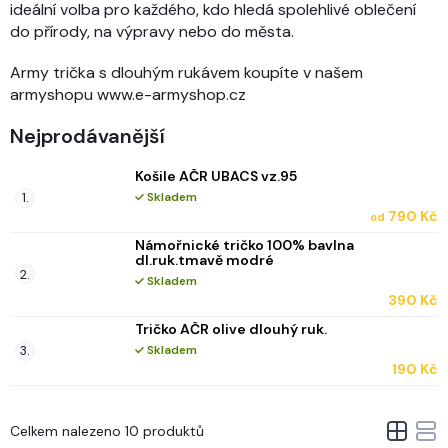
ideální volba pro každého, kdo hledá spolehlivé oblečení
do přírody, na výpravy nebo do města.
Army trička s dlouhým rukávem koupíte v našem
armyshopu www.e-armyshop.cz
Nejprodávanější
Košile AČR UBACS vz.95
Skladem
790 Kč
od
Námořnické tričko 100% bavlna
dl.ruk.tmavě modré
Skladem
390 Kč
Tričko AČR olive dlouhý ruk.
Skladem
190 Kč
V
Celkem nalezeno 10 produktů
ý