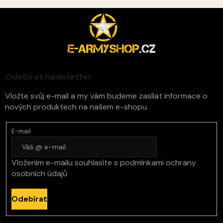
i
s
Z
u
á
p
a
t
í
Odebírat newsletter
Vložte svůj e-mail a my vám budeme zasílat informace o
nových produktech na našem e-shopu.
E-mail
Vložením e-mailu souhlasíte s
podmínkami ochrany
osobních údajů
Odebírat