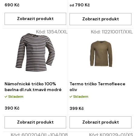
690 Kč
790 Kč
od
Kód:
1354/XXL
Kód:
11221001T/XXL
Námořnické tričko 100%
Termo tričko Termofleece
bavlna dl.ruk.tmavě modré
oliv
Skladem
Skladem
390 Kč
399 Kč
Kód:
600204/XL-104/108
Kód:
K09029-01/XS