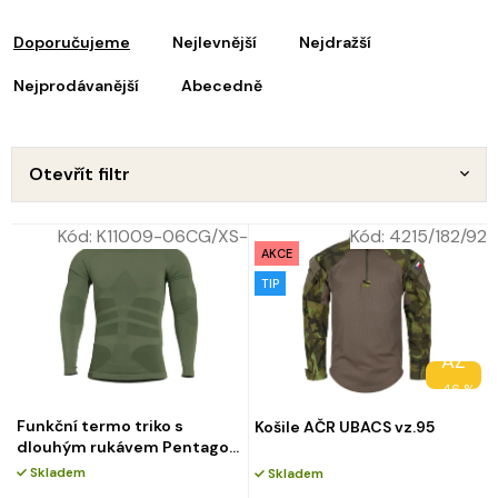
Ř
p
a
i
Doporučujeme
Nejlevnější
Nejdražší
z
s
e
Nejprodávanější
Abecedně
p
n
r
o
p
d
Otevřít filtr
u
o
k
d
Kód:
K11009-06CG/XS-
Kód:
4215/182/92
t
u
AKCE
ů
k
TIP
t
ů
AŽ
–46 %
Funkční termo triko s
Košile AČR UBACS vz.95
dlouhým rukávem Pentagon
PLEXIS Camo Green
Skladem
Skladem