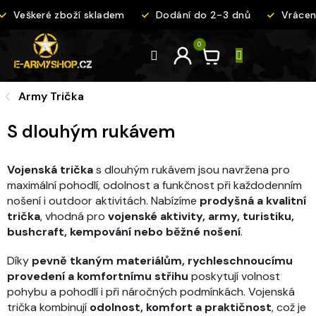
Přejít
Veškeré zboží skladem
Dodání do 2-3 dnů
Vrácení
na
obsah
Army Trička
S dlouhým rukávem
Vojenská trička
s dlouhým rukávem jsou navržena pro
maximální pohodlí, odolnost a funkčnost při každodenním
nošení i outdoor aktivitách. Nabízíme
prodyšná a kvalitní
trička
, vhodná pro
vojenské aktivity, army, turistiku,
bushcraft, kempování nebo běžné nošení
.
Díky
pevně tkaným materiálům, rychleschnoucímu
provedení a komfortnímu střihu
poskytují volnost
pohybu a pohodlí i při náročných podmínkách. Vojenská
trička kombinují
odolnost, komfort a praktičnost
, což je