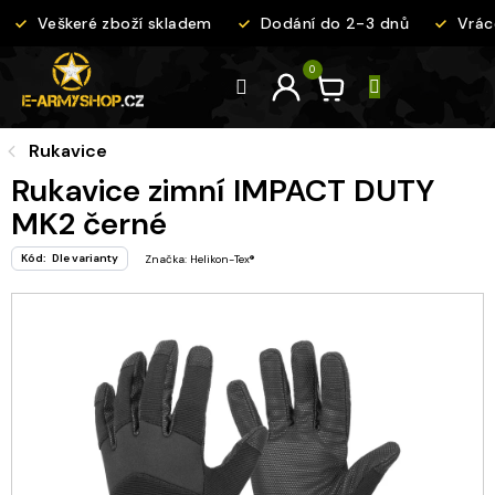
Přejít
Veškeré zboží skladem
Dodání do 2-3 dnů
Vráce
na
obsah
Rukavice
Rukavice zimní IMPACT DUTY
MK2 černé
Kód:
Dle varianty
Značka:
Helikon-Tex®