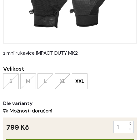
zimní rukavice IMPACT DUTY MK2
Velikost
S
M
L
XL
XXL
Dle varianty
Možnosti doručení
799 Kč
Měrná
cena: