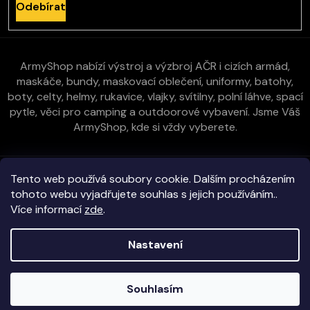
Odebírat
ArmyShop nabízí výstroj a výzbroj AČR i cizích armád,
maskáče, bundy, maskovací oblečení, uniformy, batohy,
boty, celty, helmy, rukavice, vlajky, svítilny, polní láhve, spací
pytle, věci pro camping a outdoorové vybavení. Jsme Váš
ArmyShop, kde si vždy vyberete.
Zákaznická péče
Tento web používá soubory cookie. Dalším procházením
tohoto webu vyjadřujete souhlas s jejich používáním..
Více informací
zde
.
Vše o nákupu
Nastavení
Kontakt
Copyright 2026
E-ArmyShop.cz
. Všechna práva vyhrazena.
Souhlasím
Veškeré zboží skladem na prodejně i e-shopu!
Vytvořil Shoptet
|
D2solutions
|
ShopCode
Objednávky vyřizujeme obratem!