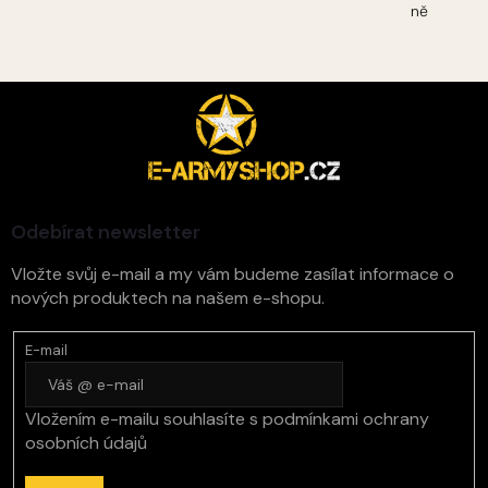
ně
Z
á
p
a
t
í
Odebírat newsletter
Vložte svůj e-mail a my vám budeme zasílat informace o
nových produktech na našem e-shopu.
E-mail
Vložením e-mailu souhlasíte s
podmínkami ochrany
osobních údajů