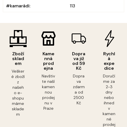
#kamarádi
:
113
Zboží
Kame
Dopra
Rychl
sklad
nná
va již
á
em
prod
od 59
expe
ejna
Kč
dice
Vešker
Navštiv
Dopra
Doručí
é zboží
te naší
va
me za
z
kamen
zdarm
2-3
našeh
nou
a od
dny
o e-
prodej
2500
nebo
shopu
nu v
Kč
ihned
máme
Praze
v
sklade
kamen
m
né
prodej