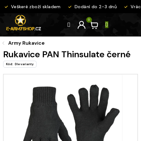
Přejít
Veškeré zboží skladem
Dodání do 2-3 dnů
Vráce
na
obsah
Army Rukavice
Rukavice PAN Thinsulate černé
Kód:
Dle varianty