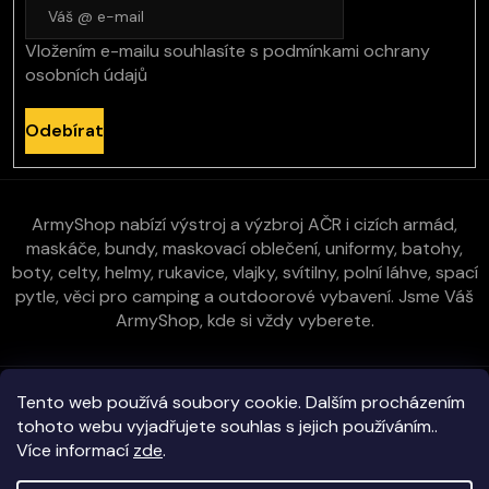
Vložením e-mailu souhlasíte s
podmínkami ochrany
osobních údajů
Odebírat
ArmyShop nabízí výstroj a výzbroj AČR i cizích armád,
maskáče, bundy, maskovací oblečení, uniformy, batohy,
boty, celty, helmy, rukavice, vlajky, svítilny, polní láhve, spací
pytle, věci pro camping a outdoorové vybavení. Jsme Váš
ArmyShop, kde si vždy vyberete.
Zákaznická péče
Tento web používá soubory cookie. Dalším procházením
tohoto webu vyjadřujete souhlas s jejich používáním..
Více informací
zde
.
Vše o nákupu