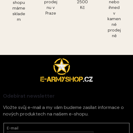
prodej
2500
nebo
shopu
nu v
Kč
ihned
máme
Praze
v
sklade
kamen
m
né
prodej
ně
Z
á
p
a
t
í
Odebírat newsletter
Vložte svůj e-mail a my vám budeme zasílat informace o
nových produktech na našem e-shopu.
E-mail