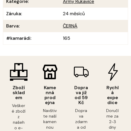
Kategorie
:
Army Rukavice
Záruka
:
24 měsíců
Barva
:
ČERNÁ
#kamarádi
:
165
Zboží
Kame
Dopra
Rychl
sklad
nná
va již
á
em
prod
od 59
expe
ejna
Kč
dice
Vešker
Navštiv
Dopra
Doručí
é zboží
te naší
va
me za
z
kamen
zdarm
2-3
našeh
nou
a od
dny
o e-