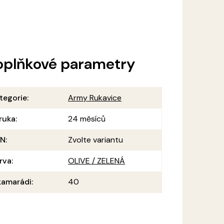
oplňkové parametry
tegorie
:
Army Rukavice
ruka
:
24 měsíců
AN
:
Zvolte variantu
rva
:
OLIVE / ZELENÁ
amarádi
:
40