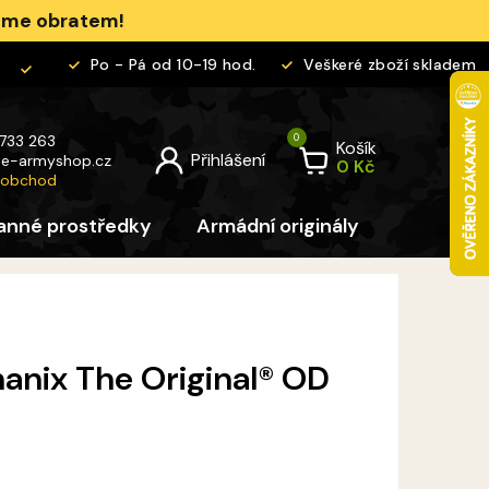
jeme obratem!
Po - Pá od 10-19 hod.
Veškeré zboží skladem
 733 263
Košík
@
e-armyshop.cz
 obchod
anné prostředky
Armádní originály
Pro děti
anix The Original® OD