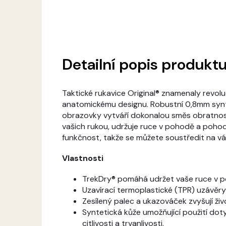
Detailní popis produkt
Taktické rukavice Original® znamenaly revolu
anatomickému designu. Robustní 0,8mm synte
obrazovky vytváří dokonalou směs obratnosti
vašich rukou, udržuje ruce v pohodě a pohodl
funkčnost, takže se můžete soustředit na váš
Vlastnosti
TrekDry® pomáhá udržet vaše ruce v p
Uzavírací termoplastické (TPR) uzávěry 
Zesílený palec a ukazováček zvyšují živ
Syntetická kůže umožňující použití do
citlivosti a trvanlivosti.