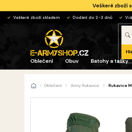
Přejít
Veškeré zboží 
na
obsah
Veškeré zboží skladem
Dodání do 2-3 dnů
Vráce
Hl
Oblečení
Obuv
Batohy a tašky
Oblečení
Army Rukavice
Rukavice M
Domů