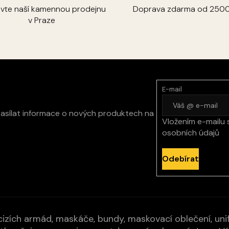
ivte naší kamennou prodejnu
Doprava zdarma od 2500
v Praze
E-mail
zasílat informace o nových produktech na
Vložením e-mailu 
osobních údajů
Odebírat
izích armád, maskáče, bundy, maskovací oblečení, unifo