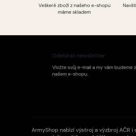
Veškeré zboží z našeho e-shopu
Navšt
máme skladem
Z
á
p
Odebírat newsletter
a
t
Vložte svůj e-mail a my vám budeme 
í
našem e-shopu.
ArmyShop nabízí výstroj a výzbroj AČR i c