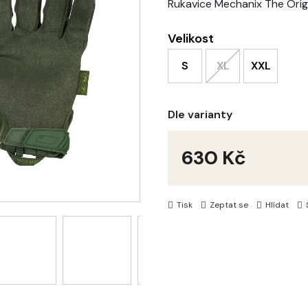
Rukavice Mechanix The Orig
Velikost
S
XL
XXL
Dle varianty
630 Kč
Měrná
cena:
Tisk
Zeptat se
Hlídat