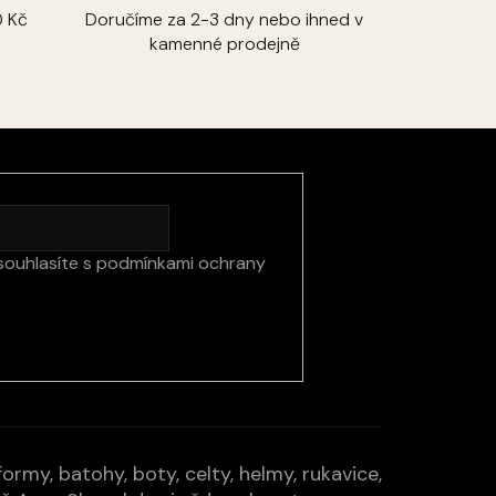
 Kč
Doručíme za 2-3 dny nebo ihned v
kamenné prodejně
souhlasíte s
podmínkami ochrany
rmy, batohy, boty, celty, helmy, rukavice,