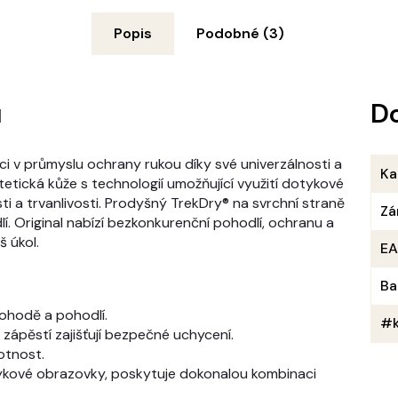
Popis
Podobné (3)
u
D
ci v průmyslu ochrany rukou díky své univerzálnosti a
Ka
tická kůže s technologií umožňující využití dotykové
 a trvanlivosti. Prodyšný TrekDry® na svrchní straně
Zá
í. Original nabízí bezkonkurenční pohodlí, ochranu a
 úkol.
E
Ba
ohodě a pohodlí.
#k
zápěstí zajišťují bezpečné uchycení.
otnost.
tykové obrazovky, poskytuje dokonalou kombinaci