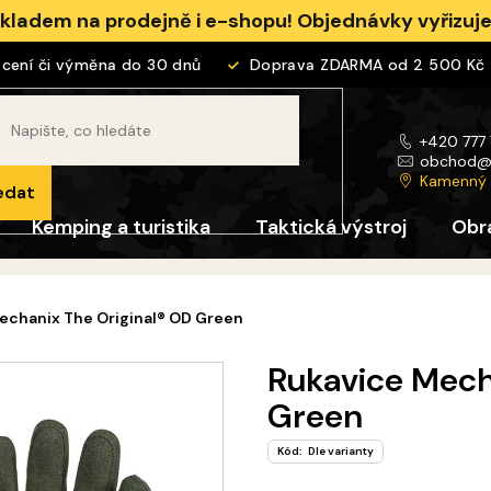
skladem na prodejně i e-shopu! Objednávky vyřizu
ní či výměna do 30 dnů
Doprava ZDARMA od 2 500 Kč
+420 777
obchod
Kamenný
edat
Kemping a turistika
Taktická výstroj
Obr
echanix The Original® OD Green
Rukavice Mech
Green
Kód:
Dle varianty