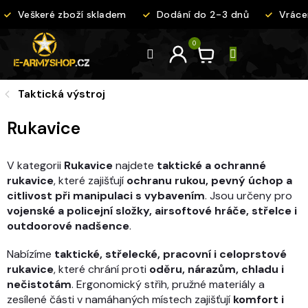
Přejít
Veškeré zboží skladem
Dodání do 2-3 dnů
Vrácen
na
obsah
Taktická výstroj
Rukavice
V kategorii
Rukavice
najdete
taktické a ochranné
rukavice
, které zajišťují
ochranu rukou, pevný úchop a
citlivost při manipulaci s vybavením
. Jsou určeny pro
vojenské a policejní složky, airsoftové hráče, střelce i
outdoorové nadšence
.
Nabízíme
taktické, střelecké, pracovní i celoprstové
rukavice
, které chrání proti
oděru, nárazům, chladu i
nečistotám
. Ergonomický střih, pružné materiály a
zesílené části v namáhaných místech zajišťují
komfort i