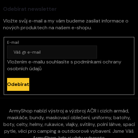
í
Odebírat newsletter
Vložte svůj e-mail a my vám budeme zasílat informace o
nových produktech na našem e-shopu.
E-mail
Vložením e-mailu souhlasíte s
podmínkami ochrany
osobních údajů
Odebírat
ArmyShop nabízí výstroj a výzbroj AČR i cizích armád,
maskáče, bundy, maskovací oblečení, uniformy, batohy,
boty, celty, helmy, rukavice, vlajky, svítilny, polní láhve, spací
pytle, věci pro camping a outdoorové vybavení. Jsme Váš
ArmyShop, kde si vždy vyberete.