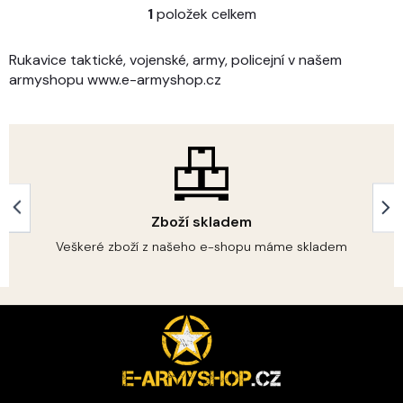
1
položek celkem
O
v
l
Rukavice taktické, vojenské, army, policejní v našem
á
armyshopu www.e-armyshop.cz
d
a
c
í
p
r
v
k
Zboží skladem
y
v
Veškeré zboží z našeho e-shopu máme skladem
ý
p
i
s
Z
u
á
p
a
t