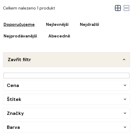
V
Celkem nalezeno 1 produkt
ý
Ř
p
a
i
Doporučujeme
Nejlevnější
Nejdražší
z
s
e
Nejprodávanější
Abecedně
p
n
r
o
p
d
Zavřít filtr
u
o
k
d
t
u
ů
Cena
k
t
Štítek
ů
Značky
Barva