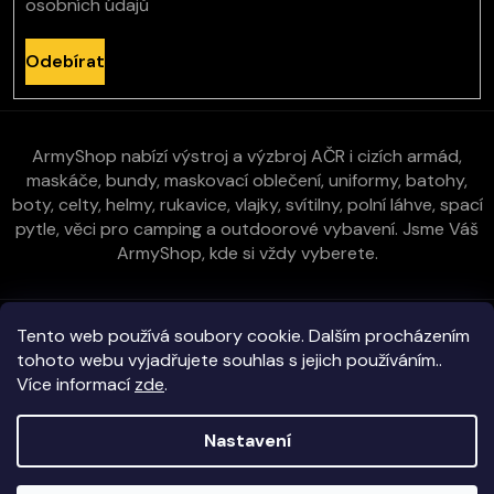
osobních údajů
Odebírat
ArmyShop nabízí výstroj a výzbroj AČR i cizích armád,
maskáče, bundy, maskovací oblečení, uniformy, batohy,
boty, celty, helmy, rukavice, vlajky, svítilny, polní láhve, spací
pytle, věci pro camping a outdoorové vybavení. Jsme Váš
ArmyShop, kde si vždy vyberete.
Zákaznická péče
Tento web používá soubory cookie. Dalším procházením
tohoto webu vyjadřujete souhlas s jejich používáním..
Více informací
zde
.
Vše o nákupu
Nastavení
Kontakt