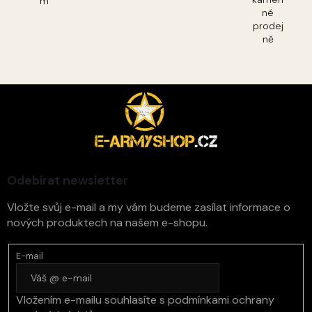
m
né
prodej
ně
Z
á
p
a
t
í
Odebírat newsletter
Vložte svůj e-mail a my vám budeme zasílat informace o
nových produktech na našem e-shopu.
E-mail
Vložením e-mailu souhlasíte s
podmínkami ochrany