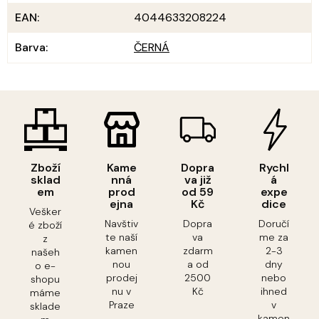
EAN
:
4044633208224
Barva
:
ČERNÁ
Zboží
Kame
Dopra
Rychl
sklad
nná
va již
á
em
prod
od 59
expe
ejna
Kč
dice
Vešker
Navštiv
Dopra
Doručí
é zboží
te naší
va
me za
z
kamen
zdarm
2-3
našeh
nou
a od
dny
o e-
prodej
2500
nebo
shopu
nu v
Kč
ihned
máme
Praze
v
sklade
kamen