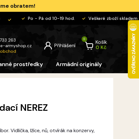
jeme obratem!
Po - Pá od 10-19 hod.
Veškeré zboží skladem
 733 263
Košík
@
e-armyshop.cz
 obchod
anné prostředky
Armádní originály
Pro děti
ádací NEREZ
or. Vidlička, lžíce, nů, otvírák na konzervy,