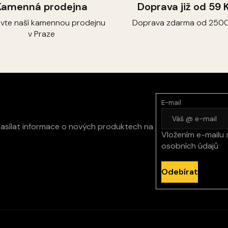
Kamenná prodejna
Doprava již od 59 
ivte naší kamennou prodejnu
Doprava zdarma od 2500
v Praze
E-mail
zasílat informace o nových produktech na
Vložením e-mailu 
osobních údajů
Odebírat