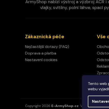
ArmyShop nabízí výstroj a výzbroj AČR i c
vlajky, svítilny, polní láhve, spa
Zákaznická péče
Vše 
Nejčastější dotazy (FAQ)
Obcho
Doprava a platba
Odstou
Nastavení cookies
Odstou
Rekla
Zpraco
Kamen
Tento web 
Kontak
webu vyjadřu
Nastave
Copyright 2026
E-ArmyShop.cz
. Všechna práva vy