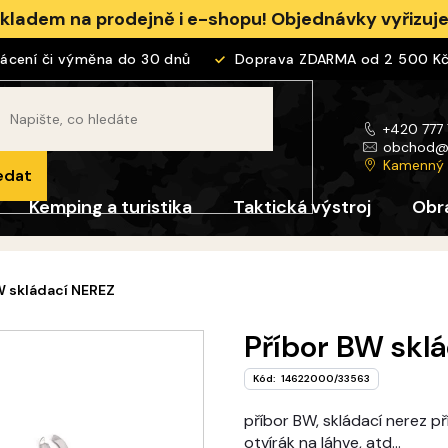
skladem na prodejně i e-shopu! Objednávky vyřizu
ení či výměna do 30 dnů
Doprava ZDARMA od 2 500 Kč
+420 777
obchod
Kamenný
edat
Kemping a turistika
Taktická výstroj
Obr
W skládací NEREZ
Příbor BW skl
Kód:
14622000/33563
příbor BW, skládací nerez příb
otvírák na láhve, atd...