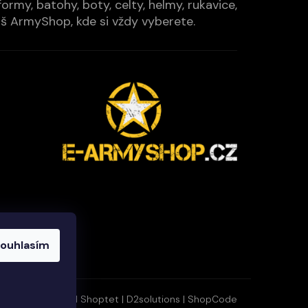
rmy, batohy, boty, celty, helmy, rukavice,
Váš ArmyShop, kde si vždy vyberete.
ouhlasím
Vytvořil Shoptet
|
D2solutions
|
ShopCode