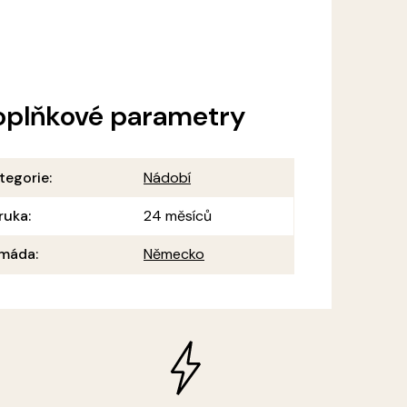
oplňkové parametry
tegorie
:
Nádobí
ruka
:
24 měsíců
máda
:
Německo