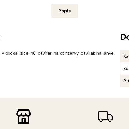
Popis
u
D
Vidlička, lžíce, nů, otvírák na konzervy, otvírák na láhve,
Ka
Zá
Ar