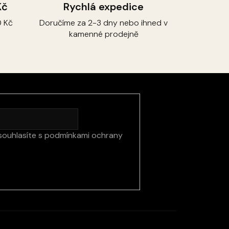
Kč
Rychlá expedice
 Kč
Doručíme za 2-3 dny nebo ihned v
kamenné prodejně
souhlasíte s
podmínkami ochrany