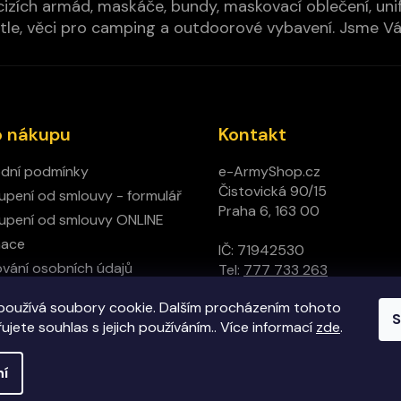
izích armád, maskáče, bundy, maskovací oblečení, unifo
cí pytle, věci pro camping a outdoorové vybavení. Jsme 
o nákupu
Kontakt
dní podmínky
e-ArmyShop.cz
Čistovická 90/15
pení od smlouvy - formulář
Praha 6, 163 00
pení od smlouvy ONLINE
mace
IČ: 71942530
vání osobních údajů
Tel:
777 733 263
ný obchod
používá soubory cookie. Dalším procházením tohoto
t
S
jete souhlas s jejich používáním.. Více informací
zde
.
ní
hrazena.