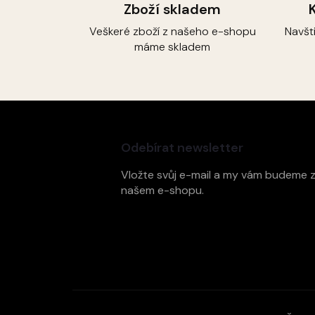
Zboží skladem
Veškeré zboží z našeho e-shopu
Navšt
máme skladem
Z
á
p
Odebírat newsletter
a
t
Vložte svůj e-mail a my vám budeme 
í
našem e-shopu.