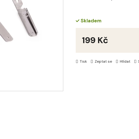
Skladem
199 Kč
Měrná
cena:
Tisk
Zeptat se
Hlídat