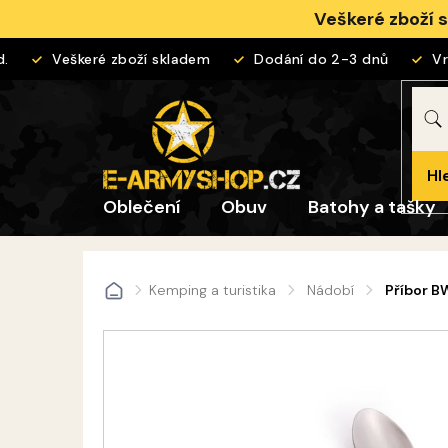
Přejít
Veškeré zboží 
na
obsah
Veškeré zboží skladem
Dodání do 2-3 dnů
Vrác
Hl
Oblečení
Obuv
Batohy a tašky
Kemping a turistika
Nádobí
Příbor B
Domů