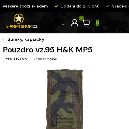
Přejít
Veškeré zboží skladem
Dodání do 2-3 dnů
Vrácení 
na
obsah
Sumky, kapsičky
Pouzdro vz.95 H&K MP5
Kód:
630573A
Značka:
Original