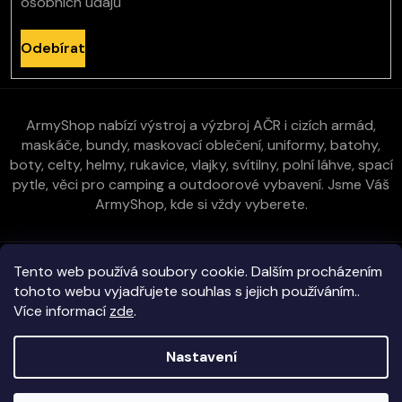
osobních údajů
Odebírat
ArmyShop nabízí výstroj a výzbroj AČR i cizích armád,
maskáče, bundy, maskovací oblečení, uniformy, batohy,
boty, celty, helmy, rukavice, vlajky, svítilny, polní láhve, spací
pytle, věci pro camping a outdoorové vybavení. Jsme Váš
ArmyShop, kde si vždy vyberete.
Zákaznická péče
Tento web používá soubory cookie. Dalším procházením
tohoto webu vyjadřujete souhlas s jejich používáním..
Více informací
zde
.
Vše o nákupu
Nastavení
Kontakt