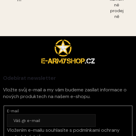
né
prodej
ně
Z
á
p
a
t
í
Odebírat newsletter
Vložte svůj e-mail a my vám budeme zasílat informace o
nových produktech na našem e-shopu.
E-mail
Vložením e-mailu souhlasíte s
podmínkami ochrany