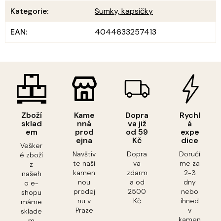
Kategorie
:
Sumky, kapsičky
EAN
:
4044633257413
Zboží
Kame
Dopra
Rychl
sklad
nná
va již
á
em
prod
od 59
expe
ejna
Kč
dice
Vešker
Navštiv
Dopra
Doručí
é zboží
te naší
va
me za
z
kamen
zdarm
2-3
našeh
nou
a od
dny
o e-
prodej
2500
nebo
shopu
nu v
Kč
ihned
máme
Praze
v
sklade
kamen
m