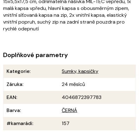
15x5,5x17,5 cm, odnímatelná nášivka MIL-TEC vepředu, 1x
malá kapsa vpředu, hlavní kapsa s obousměrným zipem,
vnitřní síťovaná kapsa na zip, 2x vnitřní kapsa, elastický
vnitřní popruh, suchý zip na zadní straně pouzdra pro
rychlé odepnutí
Doplňkové parametry
Kategorie
:
Sumky, kapsičky
Záruka
:
24 měsíců
EAN
:
4046872397783
Barva
:
ČERNÁ
#kamarádi
:
157