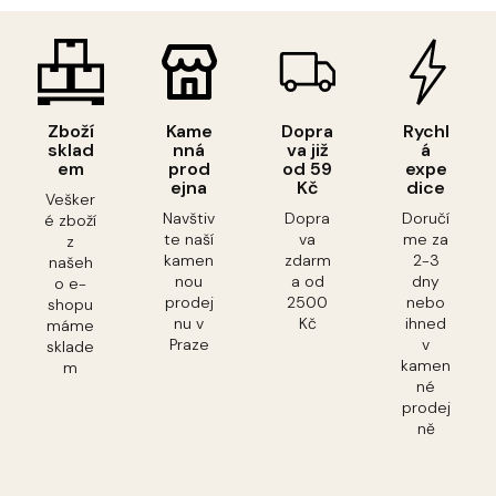
Zboží
Kame
Dopra
Rychl
sklad
nná
va již
á
em
prod
od 59
expe
ejna
Kč
dice
Vešker
Navštiv
Dopra
Doručí
é zboží
te naší
va
me za
z
kamen
zdarm
2-3
našeh
nou
a od
dny
o e-
prodej
2500
nebo
shopu
nu v
Kč
ihned
máme
Praze
v
sklade
kamen
m
né
prodej
ně