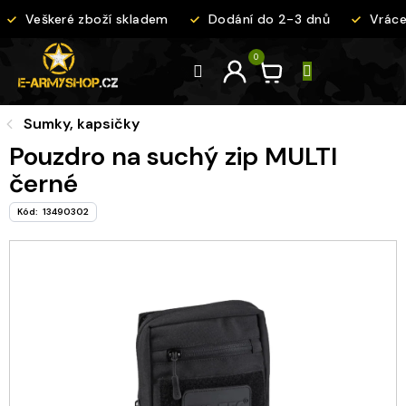
Přejít
Veškeré zboží skladem
Dodání do 2-3 dnů
Vrácen
na
obsah
Sumky, kapsičky
Pouzdro na suchý zip MULTI
černé
Kód:
13490302