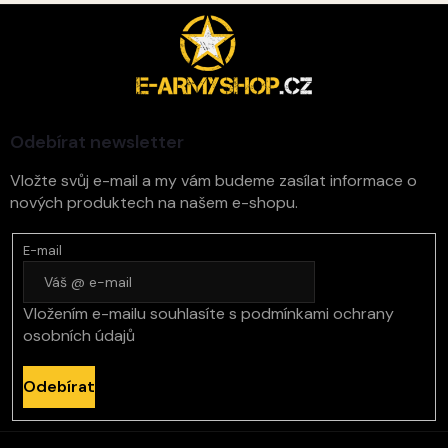
Z
á
p
a
t
í
Odebírat newsletter
Vložte svůj e-mail a my vám budeme zasílat informace o
nových produktech na našem e-shopu.
E-mail
Vložením e-mailu souhlasíte s
podmínkami ochrany
osobních údajů
Odebírat