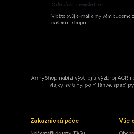
p
Odebírat newsletter
a
t
Vložte svůj e-mail a my vám budeme 
í
našem e-shopu.
ArmyShop nabízí výstroj a výzbroj AČR i c
vlajky, svítilny, polní láhve, spa
Zákaznická péče
Vše 
Nejčastější dotazy (FAQ)
Obcho