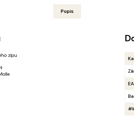
Popis
u
D
ého zipu
Ka
N
Zá
Molle
E
Ba
#k