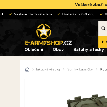
Přejít
Veškeré zboží 
na
obsah
Veškeré zboží skladem
Dodání do 2-3 dnů
Vrá
Hl
Oblečení
Obuv
Batohy a tašky
Taktická výstroj
Sumky, kapsičky
Pou
Domů