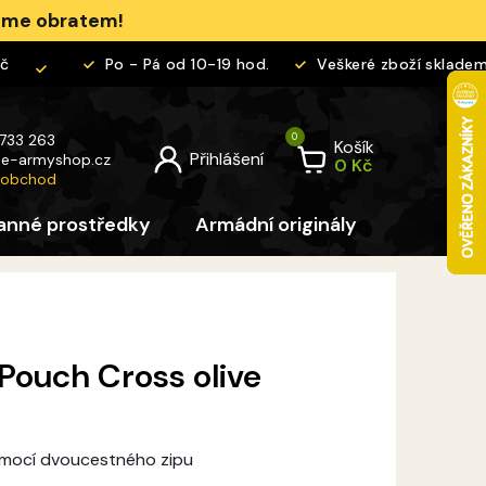
jeme obratem!
Po - Pá od 10-19 hod.
Veškeré zboží skladem
 733 263
Košík
@
e-armyshop.cz
 obchod
anné prostředky
Armádní originály
Pro děti
Pouch Cross olive
omocí dvoucestného zipu