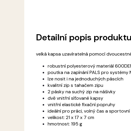
Detailní popis produkt
velká kapsa uzavíratelná pomocí dvoucestn
robustní polyesterový materiál 600DE
poutka na zapínání PALS pro systémy 
lze nosit i na jednoduchých páscích
kvalitní zip s tahačem zipu
2 pásky na suchý zip na nášivky
dvě vnitřní síťované kapsy
vnitřní elastické fixační popruhy
ideální pro práci, volný čas a sportovní
velikost: 21 x 17 x 7 cm
hmotnost: 195 g