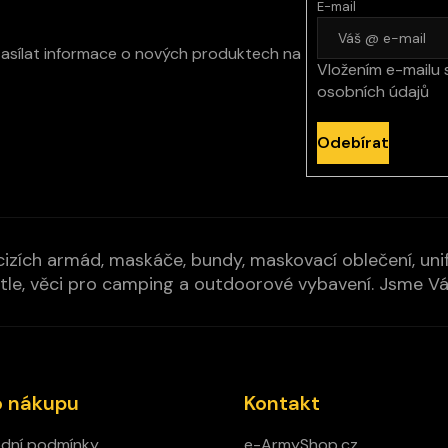
E-mail
zasílat informace o nových produktech na
Vložením e-mailu 
osobních údajů
Odebírat
izích armád, maskáče, bundy, maskovací oblečení, unifo
cí pytle, věci pro camping a outdoorové vybavení. Jsme 
o nákupu
Kontakt
dní podmínky
e-ArmyShop.cz