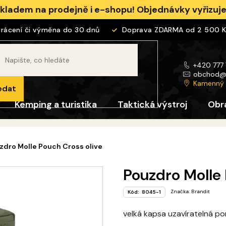
skladem na prodejně i e-shopu! Objednávky vyřizu
cení či výměna do 30 dnů
Doprava ZDARMA od 2 500 Kč
+420 777
obchod
Kamenný
edat
Kemping a turistika
Taktická výstroj
Obr
zdro Molle Pouch Cross olive
Pouzdro Molle 
Značka:
Brandit
Kód:
8045-1
velká kapsa uzavíratelná p