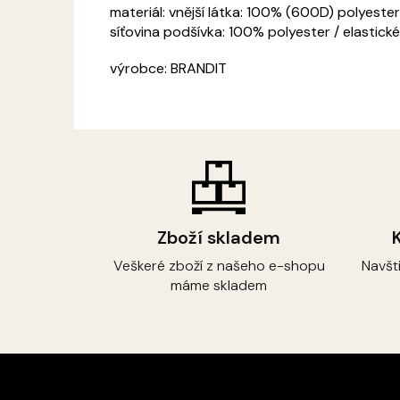
materiál: v
nější látka: 100% (600D) polyeste
síťovina podšívka: 100% polyester / elastic
výrobce: BRANDIT
Zboží skladem
Veškeré zboží z našeho e-shopu
Navšt
máme skladem
Z
á