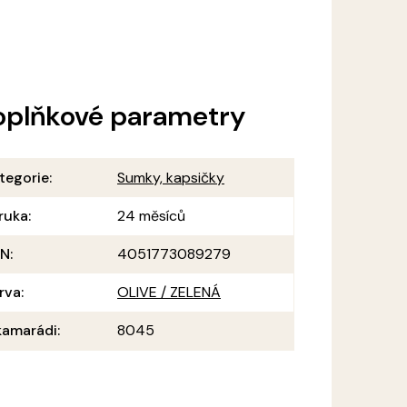
oplňkové parametry
tegorie
:
Sumky, kapsičky
ruka
:
24 měsíců
AN
:
4051773089279
rva
:
OLIVE / ZELENÁ
amarádi
:
8045