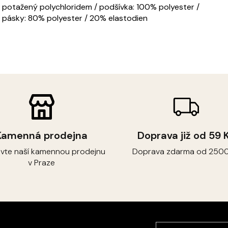
r potažený polychloridem / podšívka: 100% polyester /
ké pásky: 80% polyester / 20% elastodien
Kamenná prodejna
Doprava již od 59 
ivte naší kamennou prodejnu
Doprava zdarma od 2500
v Praze