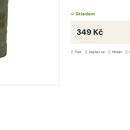
Skladem
349 Kč
Měrná
cena:
Tisk
Zeptat se
Hlídat