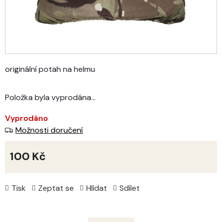
originální potah na helmu
Položka byla vyprodána…
Vyprodáno
Možnosti doručení
100 Kč
Měrná
cena:
Tisk
Zeptat se
Hlídat
Sdílet