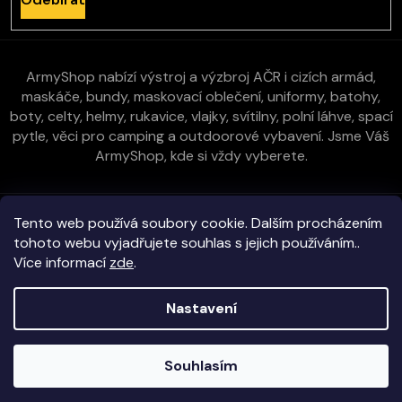
ArmyShop nabízí výstroj a výzbroj AČR i cizích armád,
maskáče, bundy, maskovací oblečení, uniformy, batohy,
boty, celty, helmy, rukavice, vlajky, svítilny, polní láhve, spací
pytle, věci pro camping a outdoorové vybavení. Jsme Váš
ArmyShop, kde si vždy vyberete.
Zákaznická péče
Tento web používá soubory cookie. Dalším procházením
tohoto webu vyjadřujete souhlas s jejich používáním..
Více informací
zde
.
Vše o nákupu
Nastavení
Kontakt
Copyright 2026
E-ArmyShop.cz
. Všechna práva vyhrazena.
Souhlasím
Veškeré zboží skladem na prodejně i e-shopu!
Vytvořil Shoptet
|
D2solutions
|
ShopCode
Objednávky vyřizujeme obratem!