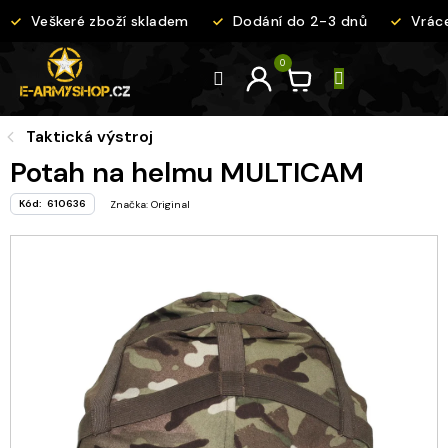
Přejít
Veškeré zboží skladem
Dodání do 2-3 dnů
Vráce
na
obsah
Taktická výstroj
Potah na helmu MULTICAM
Kód:
610636
Značka:
Original