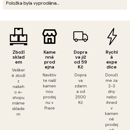
Položka byla vyprodána…
Zboží
Kame
Dopra
Rychl
sklad
nná
va již
á
em
prod
od 59
expe
ejna
Kč
dice
Vešker
Navštiv
Dopra
Doručí
é zboží
te naší
va
me za
z
kamen
zdarm
2-3
našeh
nou
a od
dny
o e-
prodej
2500
nebo
shopu
nu v
Kč
ihned
máme
Praze
v
sklade
kamen
m
né
prodej
ně