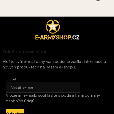
Z
á
p
a
t
í
Odebírat newsletter
Vložte svůj e-mail a my vám budeme zasílat informace o
nových produktech na našem e-shopu.
E-mail
Vložením e-mailu souhlasíte s
podmínkami ochrany
osobních údajů
Odebírat