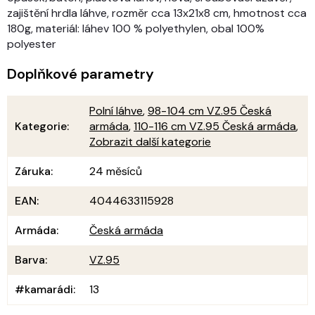
zajištění hrdla láhve, rozměr cca 13x21x8 cm, hmotnost cca
180g, materiál: láhev 100 % polyethylen, obal 100%
polyester
Doplňkové parametry
Polní láhve
,
98-104 cm VZ.95 Česká
Kategorie
:
armáda
,
110-116 cm VZ.95 Česká armáda
,
Zobrazit další kategorie
Záruka
:
24 měsíců
EAN
:
4044633115928
Armáda
:
Česká armáda
Barva
:
VZ.95
#kamarádi
:
13