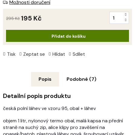
Možnosti doručení
195 Kč
295 Kč
Měrná
cena:
Přidat do košíku
Tisk
Zeptat se
Hlídat
Sdílet
Popis
Podobné (7)
Detailní popis produktu
česká polní láhev ve vzoru 95, obal + láhev
objem 1 litr, nylonový termo obal, malá kapsa na přední
straně na suchý zip, alice klipy pro zavěšení na
opasek/batoh, plastová láhev, nová, šroubovací uzávěr,