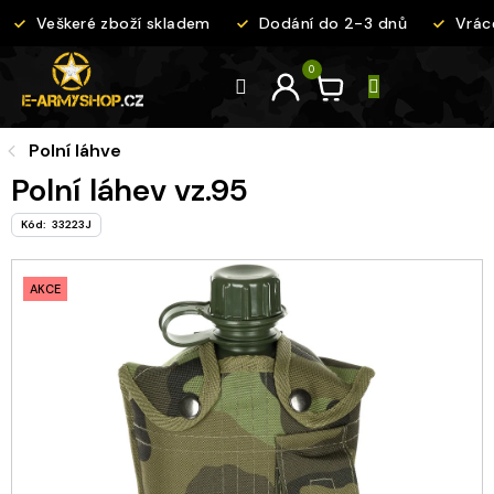
Přejít
Veškeré zboží skladem
Dodání do 2-3 dnů
Vráce
na
obsah
Polní láhve
Polní láhev vz.95
Kód:
33223J
AKCE