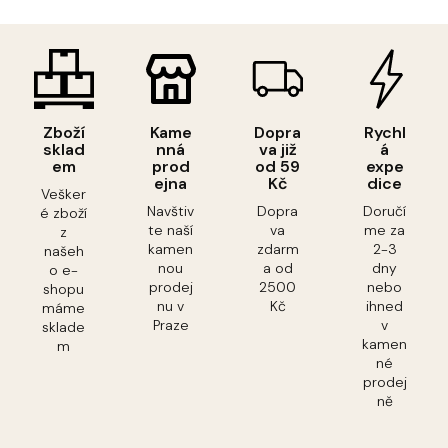
Zboží
Kame
Dopra
Rychl
sklad
nná
va již
á
em
prod
od 59
expe
ejna
Kč
dice
Vešker
Navštiv
Dopra
Doručí
é zboží
te naší
va
me za
z
kamen
zdarm
2-3
našeh
nou
a od
dny
o e-
prodej
2500
nebo
shopu
nu v
Kč
ihned
máme
Praze
v
sklade
kamen
m
né
prodej
ně