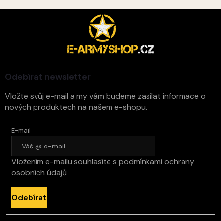
Z
á
p
a
t
í
Odebírat newsletter
Vložte svůj e-mail a my vám budeme zasílat informace o
nových produktech na našem e-shopu.
E-mail
Vložením e-mailu souhlasíte s
podmínkami ochrany
osobních údajů
Odebírat