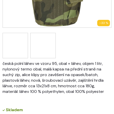
–33 %
česká polní láhev ve vzoru 95, obal + láhev, objem 1 litr,
nylonový termo obal, malá kapsa na přední straně na
suchý zip, alice klipy pro zavěšení na opasek/batoh,
plastová láhev, nová, šroubovací uzávěr, zajištění hrdla
láhve, rozměr cca 13x21x8 cm, hmotnost cca 180g,
materiál: láhev 100 % polyethylen, obal 100% polyester
Skladem