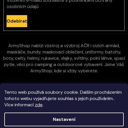
Vložením e-mailu souhlasíte s
podmínkami ochrany
osobních údajů
Odebírat
ArmyShop nabízí výstroj a výzbroj AČR i cizích armád,
maskáče, bundy, maskovací oblečení, uniformy, batohy,
boty, celty, helmy, rukavice, vlajky, svítilny, polní láhve, spací
pytle, věci pro camping a outdoorové vybavení. Jsme Váš
ArmyShop, kde si vždy vyberete.
Zákaznická péče
Tento web používá soubory cookie. Dalším procházením
tohoto webu vyjadřujete souhlas s jejich používáním..
Více informací
zde
.
Vše o nákupu
Nastavení
Kontakt