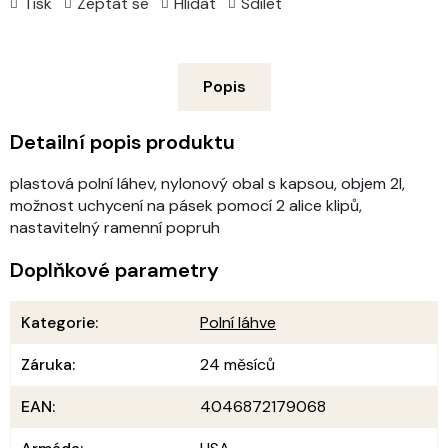
Tisk
Zeptat se
Hlídat
Sdílet
Popis
Detailní popis produktu
plastová polní láhev, nylonový obal s kapsou, objem 2l,
možnost uchycení na pásek pomocí 2 alice klipů,
nastavitelný ramenní popruh
Doplňkové parametry
Kategorie
:
Polní láhve
Záruka
:
24 měsíců
EAN
:
4046872179068