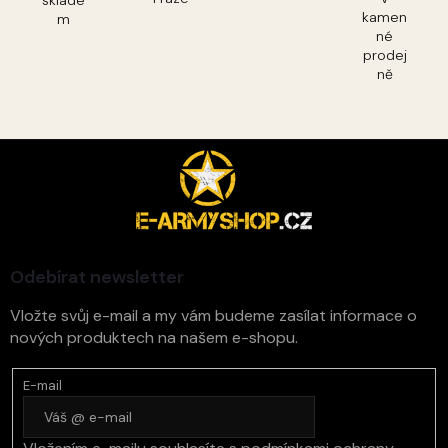
kamen
m
né
prodej
ně
Z
á
p
a
t
í
Odebírat newsletter
Vložte svůj e-mail a my vám budeme zasílat informace o
nových produktech na našem e-shopu.
E-mail