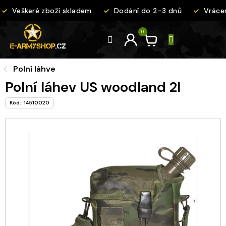
Přejít
Veškeré zboží skladem
Dodání do 2-3 dnů
Vrácen
na
obsah
Polní láhve
Polní láhev US woodland 2l
Kód:
14510020