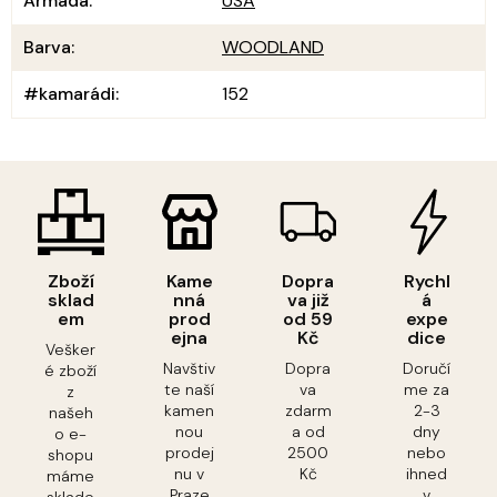
Armáda
:
USA
Barva
:
WOODLAND
#kamarádi
:
152
Zboží
Kame
Dopra
Rychl
sklad
nná
va již
á
em
prod
od 59
expe
ejna
Kč
dice
Vešker
Navštiv
Dopra
Doručí
é zboží
te naší
va
me za
z
kamen
zdarm
2-3
našeh
nou
a od
dny
o e-
prodej
2500
nebo
shopu
nu v
Kč
ihned
máme
Praze
v
sklade