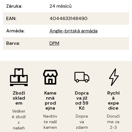
Záruka
:
24 měsíců
EAN
:
4044633148490
Armáda
:
Anglie-britská armáda
Barva
:
DPM
Zboží
Kame
Dopra
Rychl
sklad
nná
va již
á
em
prod
od 59
expe
ejna
Kč
dice
Vešker
Navštiv
Dopra
Doručí
é zboží
te naší
va
me za
z
kamen
zdarm
2-3
našeh