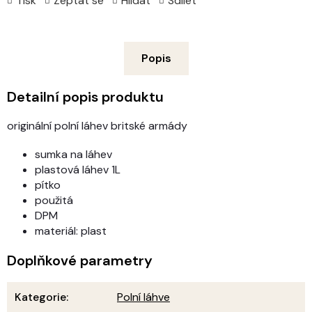
Tisk
Zeptat se
Hlídat
Sdílet
Popis
Detailní popis produktu
originální polní láhev britské armády
sumka na láhev
plastová láhev 1L
pítko
použitá
DPM
materiál: plast
Doplňkové parametry
Kategorie
:
Polní láhve