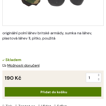
originální polní láhev britské armády, sumka na láhev,
plastová láhev 1l, pítko, použitá
Skladem
Možnosti doručení
190 Kč
Měrná
cena:
Přidat do košíku