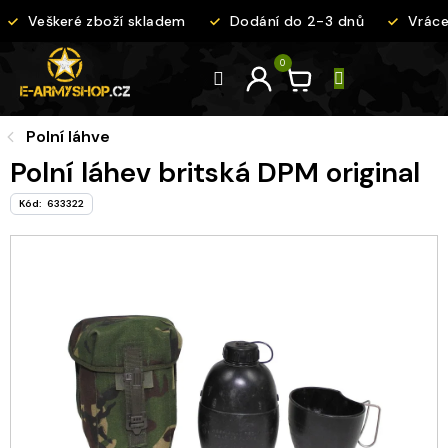
Přejít
Veškeré zboží skladem
Dodání do 2-3 dnů
Vrácen
na
obsah
Polní láhve
Polní láhev britská DPM original
Kód:
633322