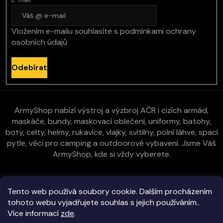
Vložením e-mailu souhlasíte s
podmínkami ochrany
osobních údajů
Odebírat
ArmyShop nabízí výstroj a výzbroj AČR i cizích armád,
maskáče, bundy, maskovací oblečení, uniformy, batohy,
boty, celty, helmy, rukavice, vlajky, svítilny, polní láhve, spací
pytle, věci pro camping a outdoorové vybavení. Jsme Váš
ArmyShop, kde si vždy vyberete.
Zákaznická péče
Tento web používá soubory cookie. Dalším procházením
tohoto webu vyjadřujete souhlas s jejich používáním..
Více informací
zde
.
Vše o nákupu