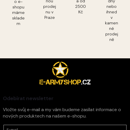
nou
a od
dny
o e-
prodej
2500
nebo
shopu
nu v
Kč
ihned
máme
Praze
v
sklade
kamen
m
né
prodej
ně
Z
á
p
a
t
í
Odebírat newsletter
Vložte svůj e-mail a my vám budeme zasílat informace o
nových produktech na našem e-shopu.
E-mail