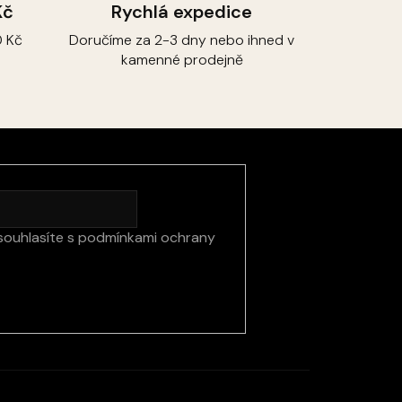
Kč
Rychlá expedice
 Kč
Doručíme za 2-3 dny nebo ihned v
kamenné prodejně
souhlasíte s
podmínkami ochrany