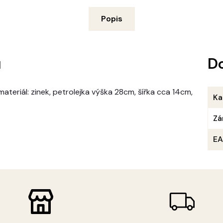
Popis
u
D
ateriál: zinek, petrolejka výška 28cm, šířka cca 14cm,
Ka
Zá
E