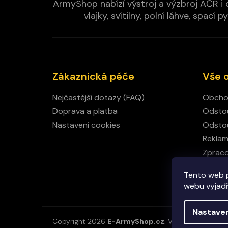
ArmyShop nabízí výstroj a výzbroj AČR i c
vlajky, svítilny, polní láhve, spa
Zákaznická péče
Vše 
Nejčastější dotazy (FAQ)
Obcho
Doprava a platba
Odstou
Nastavení cookies
Odstou
Rekla
Zpraco
Kamen
Tento web 
Kontak
webu vyjadřu
Nastave
Copyright 2026
E-ArmyShop.cz
. Všechna práva vy