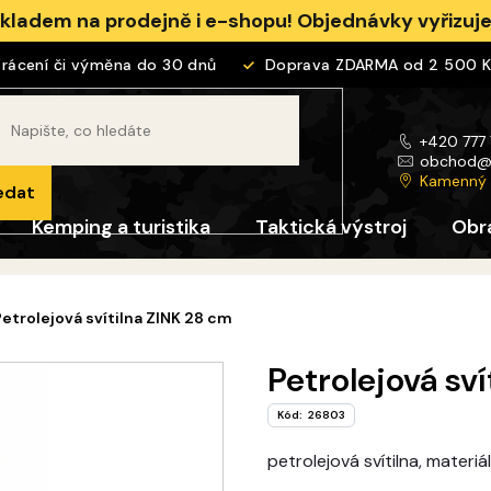
skladem na prodejně i e-shopu! Objednávky vyřizu
cení či výměna do 30 dnů
Doprava ZDARMA od 2 500 Kč
+420 777
obchod
Kamenný
edat
Kemping a turistika
Taktická výstroj
Obr
Petrolejová svítilna ZINK 28 cm
Petrolejová sv
Kód:
26803
petrolejová svítilna, materiá