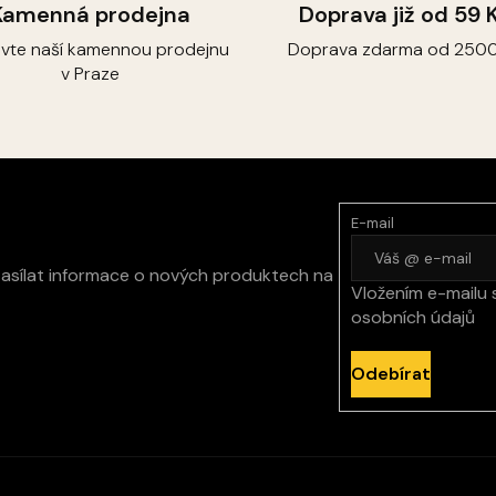
Kamenná prodejna
Doprava již od 59 
ivte naší kamennou prodejnu
Doprava zdarma od 2500
v Praze
E-mail
zasílat informace o nových produktech na
Vložením e-mailu 
osobních údajů
Odebírat