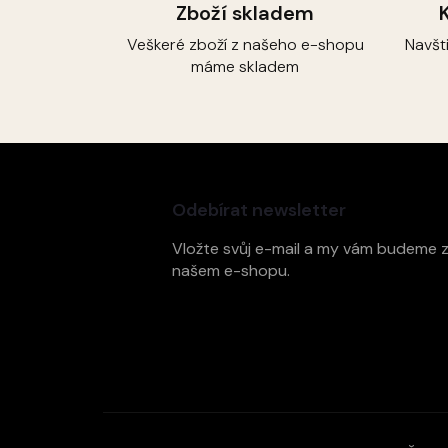
Zboží skladem
Veškeré zboží z našeho e-shopu
Navšt
máme skladem
Z
á
p
Odebírat newsletter
a
t
Vložte svůj e-mail a my vám budeme 
í
našem e-shopu.