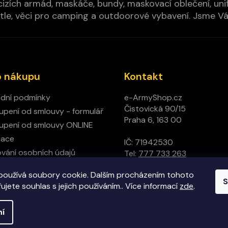
izích armád, maskáče, bundy, maskovací oblečení, unifo
cí pytle, věci pro camping a outdoorové vybavení. Jsme 
o nákupu
Kontakt
dní podmínky
e-ArmyShop.cz
Čistovická 90/15
pení od smlouvy - formulář
Praha 6, 163 00
pení od smlouvy ONLINE
mace
IČ: 71942530
vání osobních údajů
Tel:
777 733 263
ný obchod
používá soubory cookie. Dalším procházením tohoto
t
S
jete souhlas s jejich používáním.. Více informací
zde
.
ní
hrazena.