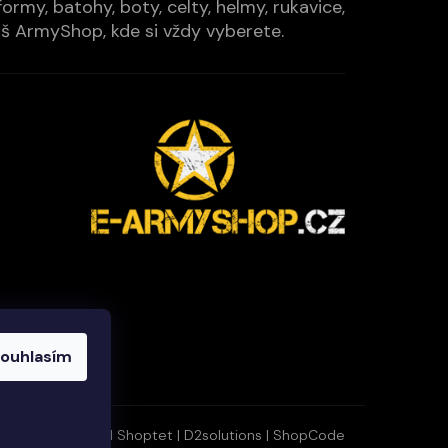
rmy, batohy, boty, celty, helmy, rukavice,
Váš ArmyShop, kde si vždy vyberete.
ouhlasím
Vytvořil Shoptet
|
D2solutions
|
ShopCode