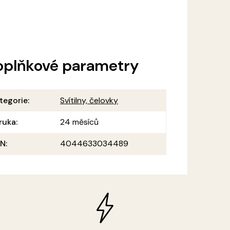
oplňkové parametry
tegorie
:
Svítilny, čelovky
ruka
:
24 měsíců
AN
:
4044633034489