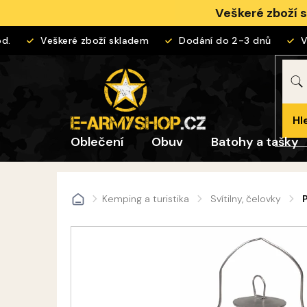
Přejít
Veškeré zboží 
na
obsah
Veškeré zboží skladem
Dodání do 2-3 dnů
Vrá
Hl
Oblečení
Obuv
Batohy a tašky
Kemping a turistika
Svítilny, čelovky
Domů