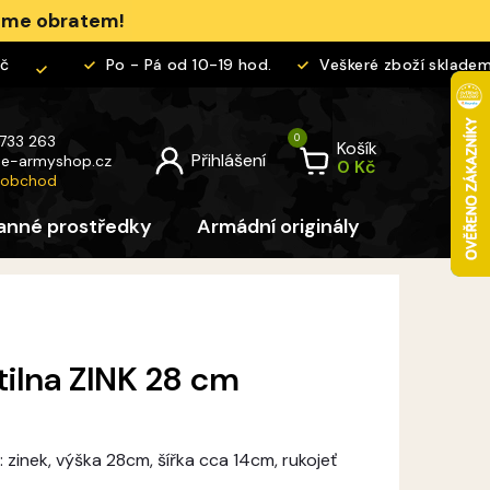
jeme obratem!
Po - Pá od 10-19 hod.
Veškeré zboží skladem
 733 263
Košík
@
e-armyshop.cz
 obchod
anné prostředky
Armádní originály
Pro děti
ítilna ZINK 28 cm
l: zinek, výška 28cm, šířka cca 14cm, rukojeť