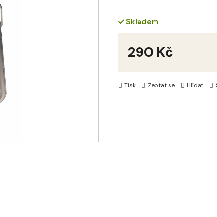
Skladem
290 Kč
Měrná
cena:
Tisk
Zeptat se
Hlídat