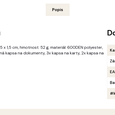
Popis
u
D
,5 x 1,5 cm, hmotnost: 52 g, materiál: 600DEN polyester,
Ka
vaná kapsa na dokumenty, 3x kapsa na karty, 2x kapsa na
Zá
E
Ba
#k