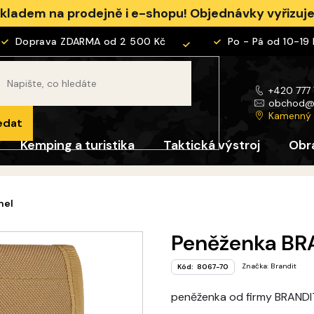
skladem na prodejně i e-shopu! Objednávky vyřizu
Doprava ZDARMA od 2 500 Kč
Po - Pá od 10-19 ho
+420 777
obchod
Kamenný
edat
Kemping a turistika
Taktická výstroj
Obr
mel
Peněženka BR
Značka:
Brandit
Kód:
8067-70
peněženka od firmy BRANDI