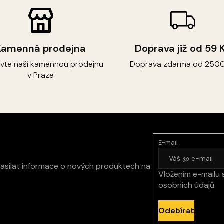
Kamenná prodejna
Doprava již od 59 
ivte naší kamennou prodejnu
Doprava zdarma od 2500
v Praze
E-mail
zasílat informace o nových produktech na
Vložením e-mailu 
osobních údajů
Odebírat