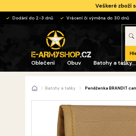
Přejít
Veškeré zboží 
na
obsah
Dodání do 2-3 dnů
Vrácení či výměna do 30 dnů
Hl
Oblečení
Obuv
Batohy a tašky
Batohy a tašky
Peněženka BRANDIT ca
Domů