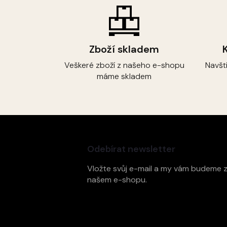
Zboží skladem
Veškeré zboží z našeho e-shopu
Navšt
máme skladem
Z
á
p
Odebírat newsletter
a
t
Vložte svůj e-mail a my vám budeme 
í
našem e-shopu.