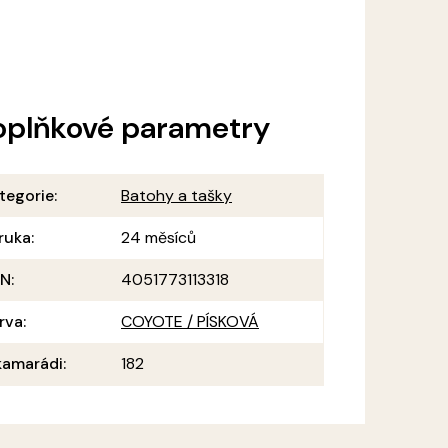
oplňkové parametry
tegorie
:
Batohy a tašky
ruka
:
24 měsíců
AN
:
4051773113318
rva
:
COYOTE / PÍSKOVÁ
amarádi
:
182