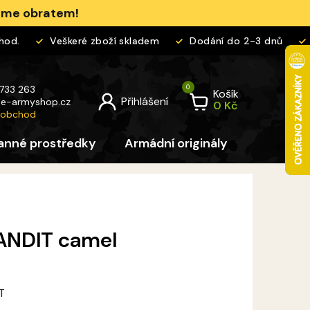
jeme obratem!
d.
Veškeré zboží skladem
Dodání do 2-3 dnů
Vr
 733 263
Košík
@
e-armyshop.cz
 obchod
anné prostředky
Armádní originály
Pro děti
ANDIT camel
T