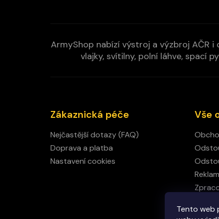
ArmyShop nabízí výstroj a výzbroj AČR i c
vlajky, svítilny, polní láhve, spa
Zákaznická péče
Vše 
Nejčastější dotazy (FAQ)
Obcho
Doprava a platba
Odstou
Nastavení cookies
Odstou
Rekla
Zpraco
Kamen
Tento web 
Kontak