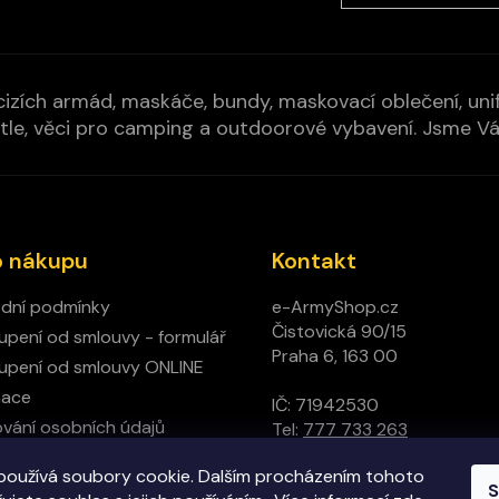
izích armád, maskáče, bundy, maskovací oblečení, unifo
cí pytle, věci pro camping a outdoorové vybavení. Jsme 
o nákupu
Kontakt
dní podmínky
e-ArmyShop.cz
Čistovická 90/15
pení od smlouvy - formulář
Praha 6, 163 00
pení od smlouvy ONLINE
mace
IČ: 71942530
vání osobních údajů
Tel:
777 733 263
ný obchod
používá soubory cookie. Dalším procházením tohoto
t
S