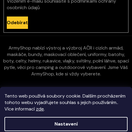
Vložením e-mailu souhlasíte s
podmínkami ochrany
osobních údajů
Odebírat
ArmyShop nabízí výstroj a výzbroj AČR i cizích armád,
maskáče, bundy, maskovací oblečení, uniformy, batohy,
boty, celty, helmy, rukavice, vlajky, svítilny, polní láhve, spací
pytle, věci pro camping a outdoorové vybavení. Jsme Váš
ArmyShop, kde si vždy vyberete.
Zákaznická péče
Tento web používá soubory cookie. Dalším procházením
tohoto webu vyjadřujete souhlas s jejich používáním..
Více informací
zde
.
Vše o nákupu
Nastavení
Kontakt