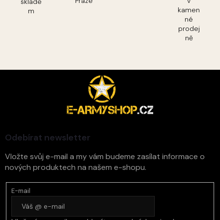
Praze
v
sklade
kamen
m
né
prodej
ně
Z
á
p
a
t
í
Odebírat newsletter
Vložte svůj e-mail a my vám budeme zasílat informace o
nových produktech na našem e-shopu.
E-mail