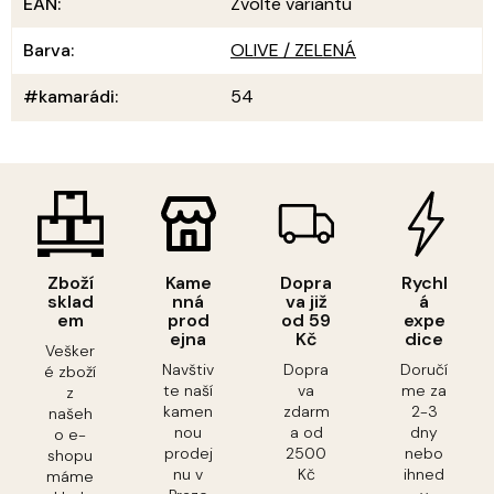
EAN
:
Zvolte variantu
Barva
:
OLIVE / ZELENÁ
#kamarádi
:
54
Zboží
Kame
Dopra
Rychl
sklad
nná
va již
á
em
prod
od 59
expe
ejna
Kč
dice
Vešker
Navštiv
Dopra
Doručí
é zboží
te naší
va
me za
z
kamen
zdarm
2-3
našeh
nou
a od
dny
o e-
prodej
2500
nebo
shopu
nu v
Kč
ihned
máme