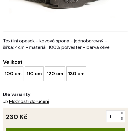
Textilní opasek - kovová spona - jednobarevný -
šířka: 4cm - materiál: 100% polyester - barva olive
Velikost
100 cm
110 cm
120 cm
130 cm
Dle varianty
Možnosti doručení
230 Kč
Měrná
cena: