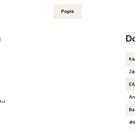
Popis
u
D
Ka
Zá
E
Ar
ku
Ba
#k