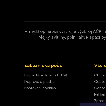
ArmyShop nabízí výstroj a výzbroj AČR i c
vlajky, svítilny, polní láhve, spa
Zákaznická péče
Vše 
Nejčastější dotazy (FAQ)
Obcho
Doprava a platba
Odstou
Nastavení cookies
Odstou
Rekla
Zpraco