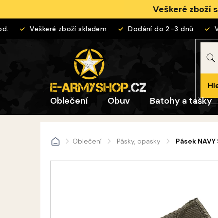
Přejít
Veškeré zboží 
na
obsah
Veškeré zboží skladem
Dodání do 2-3 dnů
Vrá
Hl
Oblečení
Obuv
Batohy a tašky
Oblečení
Pásky, opasky
Pásek NAVY 
Domů