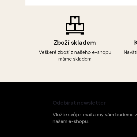
Zboží skladem
Veškeré zboží z našeho e-shopu
Navšt
máme skladem
Z
á
p
Odebírat newsletter
a
t
Vložte svůj e-mail a my vám budeme 
í
našem e-shopu.