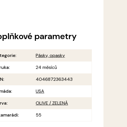
oplňkové parametry
tegorie
:
Pásky, opasky
ruka
:
24 měsíců
AN
:
4046872363443
máda
:
USA
rva
:
OLIVE / ZELENÁ
amarádi
:
55