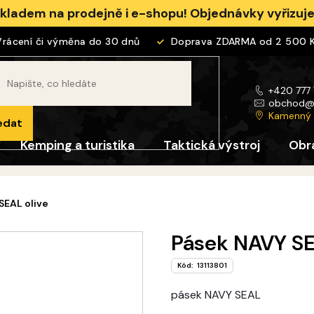
skladem na prodejně i e-shopu! Objednávky vyřizu
cení či výměna do 30 dnů
Doprava ZDARMA od 2 500 Kč
+420 777
obchod
Kamenný
edat
Kemping a turistika
Taktická výstroj
Obr
SEAL olive
Pásek NAVY SE
Kód:
13113801
pásek NAVY SEAL