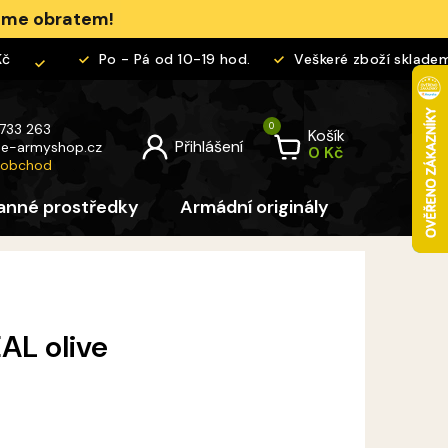
jeme obratem!
Po - Pá od 10-19 hod.
Veškeré zboží skladem
 733 263
Košík
@
e-armyshop.cz
 obchod
anné prostředky
Armádní originály
Pro děti
AL olive