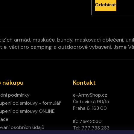
Odebírat
izích armád, maskáče, bundy, maskovací oblečení, unifo
cí pytle, věci pro camping a outdoorové vybavení. Jsme 
o nákupu
Kontakt
dní podmínky
e-ArmyShop.cz
Čistovická 90/15
pení od smlouvy - formulář
Praha 6, 163 00
pení od smlouvy ONLINE
mace
IČ: 71942530
vání osobních údajů
Tel:
777 733 263