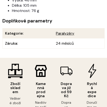
Výška: 46 mm
Délka: 105 mm
Hmotnost: 76 g
Doplňkové parametry
Kategorie
:
Paralyzéry
Záruka
:
24 měsíců
Zboží
Kame
Dopra
Rychl
sklad
nná
va již
á
em
prod
od 59
expe
ejna
Kč
dice
Vešker
Navštiv
Dopra
Doručí
é zboží
te naší
va
me za