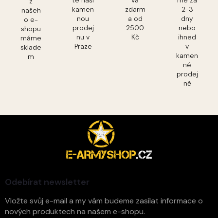
z
kamen
zdarm
2-3
našeh
nou
a od
dny
o e-
prodej
2500
nebo
shopu
nu v
Kč
ihned
máme
Praze
v
sklade
kamen
m
né
prodej
ně
Z
á
p
a
t
í
Odebírat newsletter
Vložte svůj e-mail a my vám budeme zasílat informace o
nových produktech na našem e-shopu.