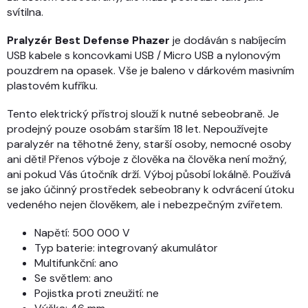
svítilna.
Pralyzér Best Defense Phazer
je dodáván s nabíjecím
USB kabele s koncovkami USB / Micro USB a nylonovým
pouzdrem na opasek. Vše je baleno v dárkovém masivním
plastovém kufříku.
Tento elektrický přístroj slouží k nutné sebeobraně. Je
prodejný pouze osobám starším 18 let. Nepoužívejte
paralyzér na těhotné ženy, starší osoby, nemocné osoby
ani děti! Přenos výboje z člověka na člověka není možný,
ani pokud Vás útočník drží. Výboj působí lokálně. Používá
se jako účinný prostředek sebeobrany k odvrácení útoku
vedeného nejen člověkem, ale i nebezpečným zvířetem.
Napětí: 500 000 V
Typ baterie: integrovaný akumulátor
Multifunkční: ano
Se světlem: ano
Pojistka proti zneužití: ne