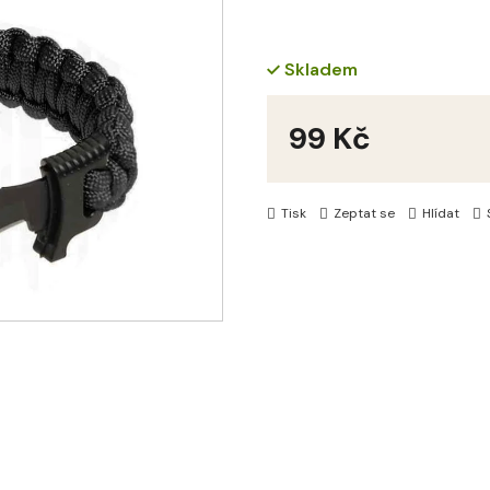
Skladem
99 Kč
Měrná
cena:
Tisk
Zeptat se
Hlídat