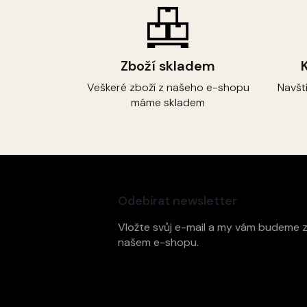
Zboží skladem
Veškeré zboží z našeho e-shopu
Navšt
máme skladem
Z
á
p
Odebírat newsletter
a
t
Vložte svůj e-mail a my vám budeme 
í
našem e-shopu.