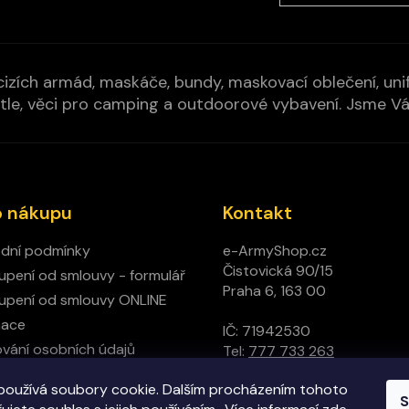
izích armád, maskáče, bundy, maskovací oblečení, unifo
cí pytle, věci pro camping a outdoorové vybavení. Jsme 
o nákupu
Kontakt
dní podmínky
e-ArmyShop.cz
Čistovická 90/15
pení od smlouvy - formulář
Praha 6, 163 00
pení od smlouvy ONLINE
mace
IČ: 71942530
vání osobních údajů
Tel:
777 733 263
ný obchod
používá soubory cookie. Dalším procházením tohoto
t
S