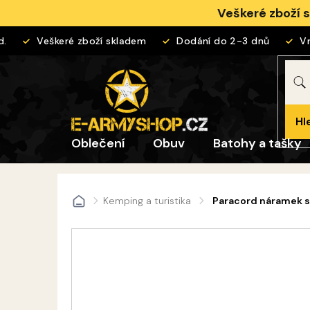
Přejít
Veškeré zboží 
na
obsah
Veškeré zboží skladem
Dodání do 2-3 dnů
Vrác
Hl
Oblečení
Obuv
Batohy a tašky
Kemping a turistika
Paracord náramek 
Domů