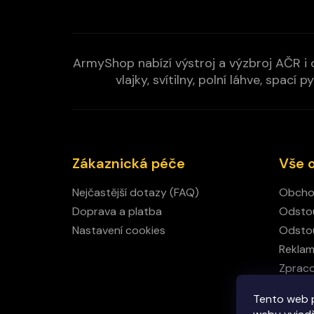
ArmyShop nabízí výstroj a výzbroj AČR i c
vlajky, svítilny, polní láhve, spa
Zákaznická péče
Vše 
Nejčastější dotazy (FAQ)
Obcho
Doprava a platba
Odstou
Nastavení cookies
Odstou
Rekla
Zpraco
Kamen
Tento web 
Kontak