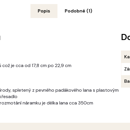
Popis
Podobné (1)
u
D
Ka
ů což je cca od 17,8 cm po 22,9 cm
Zá
Ba
rody, spletený z pevného padákového lana s plastovým
 křesadlo
 rozmotání náramku je délka lana cca 350cm