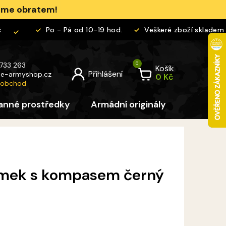
jeme obratem!
Po - Pá od 10-19 hod.
Veškeré zboží skladem
 733 263
Košík
@
e-armyshop.cz
 obchod
anné prostředky
Armádní originály
Pro děti
amek s kompasem černý