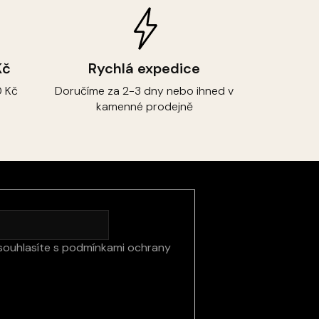
Kč
Rychlá expedice
 Kč
Doručíme za 2-3 dny nebo ihned v
kamenné prodejně
souhlasíte s
podmínkami ochrany