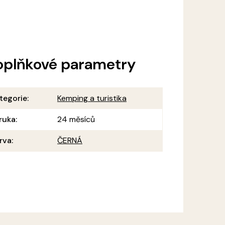
oplňkové parametry
tegorie
:
Kemping a turistika
ruka
:
24 měsíců
rva
:
ČERNÁ