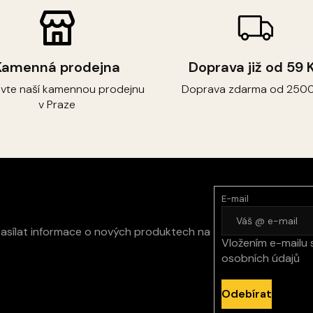
Kamenná prodejna
Doprava již od 59 
ivte naší kamennou prodejnu
Doprava zdarma od 2500
v Praze
E-mail
zasílat informace o nových produktech na
Vložením e-mailu 
osobních údajů
Odebírat