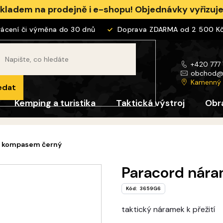
skladem na prodejně i e-shopu! Objednávky vyřizu
ení či výměna do 30 dnů
Doprava ZDARMA od 2 500 Kč
+420 777
obchod
Kamenný
edat
Kemping a turistika
Taktická výstroj
Obr
s kompasem černý
Paracord nár
Kód:
3659G6
taktický náramek k přežití