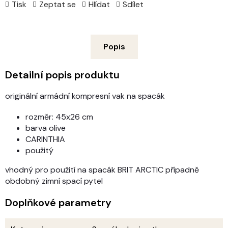
Tisk
Zeptat se
Hlídat
Sdílet
Popis
Detailní popis produktu
originální armádní kompresní vak na spacák
rozměr: 45x26 cm
barva olive
CARINTHIA
použitý
vhodný pro použití na spacák BRIT ARCTIC případně
obdobný zimní spací pytel
Doplňkové parametry