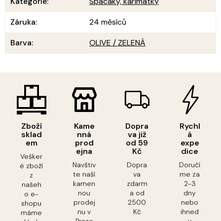
Kategorie
:
Spacáky, karimatky
Záruka
:
24 měsíců
Barva
:
OLIVE / ZELENÁ
Zboží
Kame
Dopra
Rychl
sklad
nná
va již
á
em
prod
od 59
expe
ejna
Kč
dice
Vešker
Navštiv
Dopra
Doručí
é zboží
te naší
va
me za
z
kamen
zdarm
2-3
našeh
nou
a od
dny
o e-
prodej
2500
nebo
shopu
nu v
Kč
ihned
máme
Praze
v