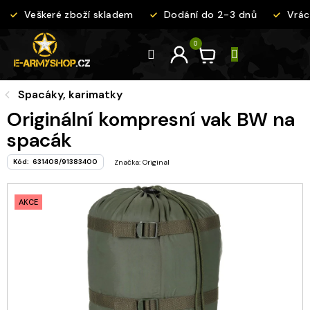
Přejít
Veškeré zboží skladem
Dodání do 2-3 dnů
Vráce
na
obsah
Spacáky, karimatky
Originální kompresní vak BW na
spacák
Kód:
631408/91383400
Značka:
Original
AKCE