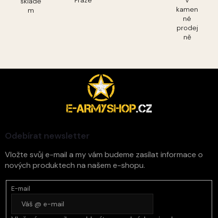
sklade
kamen
m
né
prodej
ně
Z
á
p
a
t
í
Odebírat newsletter
Vložte svůj e-mail a my vám budeme zasílat informace o
nových produktech na našem e-shopu.
E-mail