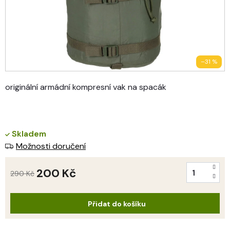
–31 %
originální armádní kompresní vak na spacák
Skladem
Možnosti doručení
200 Kč
290 Kč
Měrná
cena:
Přidat do košíku