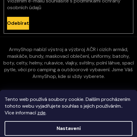
Vložením e-mailu souhlasíte s
podmínkami ochrany
osobních údajů
Odebírat
ArmyShop nabízí výstroj a výzbroj AČR i cizích armád,
maskáče, bundy, maskovací oblečení, uniformy, batohy,
boty, celty, helmy, rukavice, vlajky, svítilny, polní láhve, spací
pytle, věci pro camping a outdoorové vybavení. Jsme Váš
ArmyShop, kde si vždy vyberete.
Zákaznická péče
Tento web používá soubory cookie. Dalším procházením
tohoto webu vyjadřujete souhlas s jejich používáním..
Více informací
zde
.
Vše o nákupu
Nastavení
Kontakt