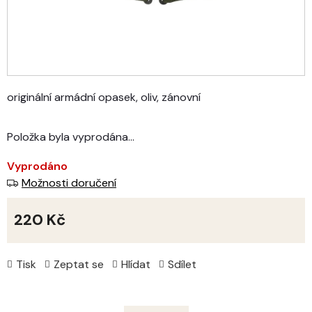
originální armádní opasek, oliv, zánovní
Položka byla vyprodána…
Vyprodáno
Možnosti doručení
220 Kč
Měrná
cena:
Tisk
Zeptat se
Hlídat
Sdílet