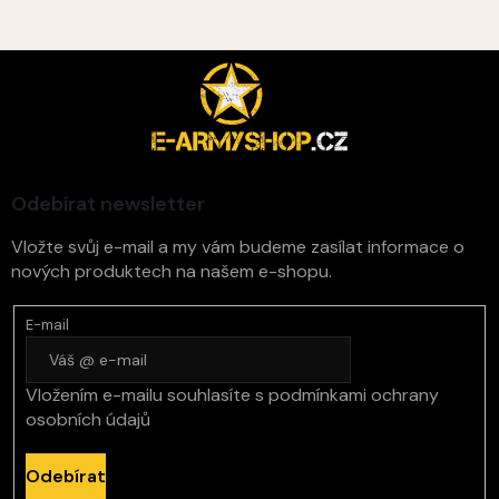
Z
á
p
a
t
í
Odebírat newsletter
Vložte svůj e-mail a my vám budeme zasílat informace o
nových produktech na našem e-shopu.
E-mail
Vložením e-mailu souhlasíte s
podmínkami ochrany
osobních údajů
Odebírat