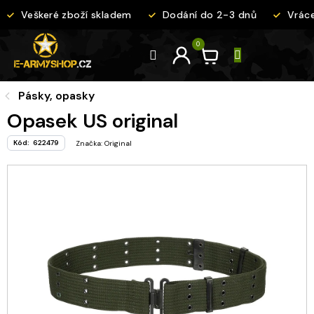
Přejít
Veškeré zboží skladem
Dodání do 2-3 dnů
Vráce
na
obsah
Pásky, opasky
Opasek US original
Kód:
622479
Značka:
Original