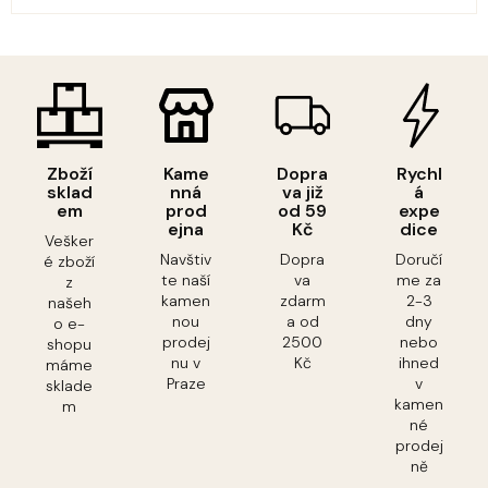
Zboží
Kame
Dopra
Rychl
sklad
nná
va již
á
em
prod
od 59
expe
ejna
Kč
dice
Vešker
Navštiv
Dopra
Doručí
é zboží
te naší
va
me za
z
kamen
zdarm
2-3
našeh
nou
a od
dny
o e-
prodej
2500
nebo
shopu
nu v
Kč
ihned
máme
Praze
v
sklade
kamen
m
né
prodej
ně