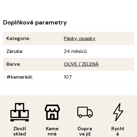
Doplňkové parametry
Kategorie
:
Pásky, opasky
Záruka
:
24 měsíců
Barva
:
OLIVE / ZELENÁ
#kamarádi
:
107
Zboží
Kame
Dopra
Rychl
sklad
nná
va již
á