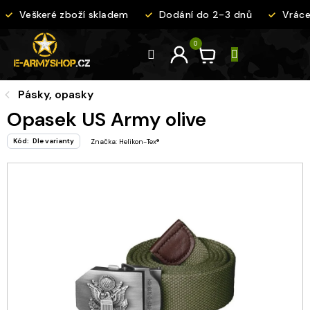
Přejít
Veškeré zboží skladem
Dodání do 2-3 dnů
Vrácen
na
obsah
Pásky, opasky
Opasek US Army olive
Kód:
Dle varianty
Značka:
Helikon-Tex®