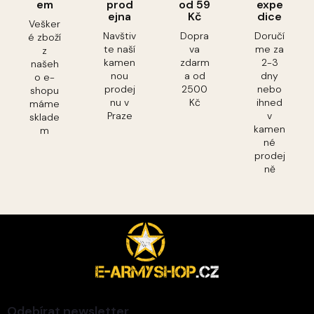
em
prod
od 59
expe
ejna
Kč
dice
Vešker
Navštiv
Dopra
Doručí
é zboží
te naší
va
me za
z
kamen
zdarm
2-3
našeh
nou
a od
dny
o e-
prodej
2500
nebo
shopu
nu v
Kč
ihned
máme
Praze
v
sklade
kamen
m
né
prodej
ně
Z
á
p
a
t
í
Odebírat newsletter