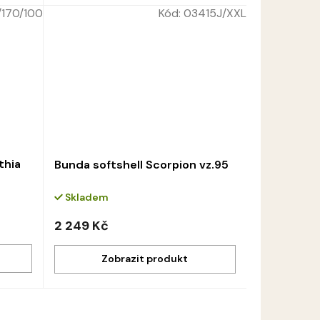
170/100
Kód:
03415J/XXL
thia
Bunda softshell Scorpion vz.95
Skladem
2 249 Kč