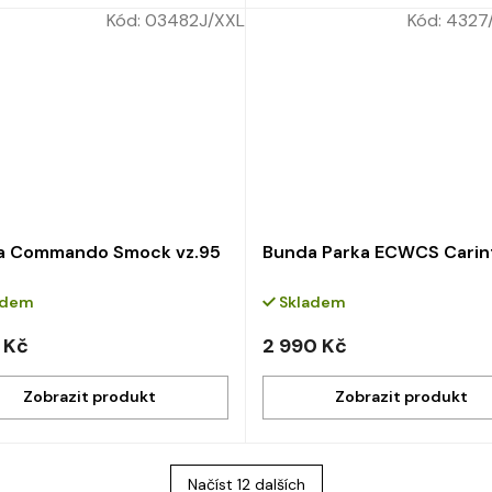
Kód:
03482J/XXL
Kód:
4327/
a Commando Smock vz.95
Bunda Parka ECWCS Carin
adem
Skladem
 Kč
2 990 Kč
Načíst 12 dalších