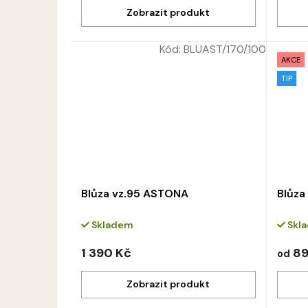
Kód:
BLUAST/170/100
AKCE
TIP
Blůza vz.95 ASTONA
Blůza
Skladem
Skl
1 390 Kč
89
od