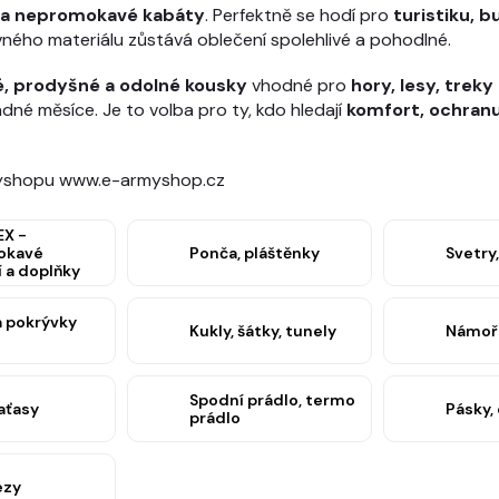
y a nepromokavé kabáty
. Perfektně se hodí pro
turistiku, 
vného materiálu zůstává oblečení spolehlivé a pohodlné.
é, prodyšné a odolné kousky
vhodné pro
hory, lesy, treky 
dné měsíce. Je to volba pro ty, kdo hledají
komfort, ochran
myshopu www.e-armyshop.cz
X -
okavé
Ponča, pláštěnky
Svetry,
 a doplňky
a pokrývky
Kukly, šátky, tunely
Námořn
Spodní prádlo, termo
aťasy
Pásky,
prádlo
ézy