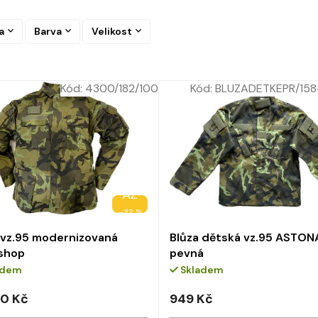
a
Barva
Velikost
Kód:
4300/182/100
Kód:
BLUZADETKEPR/158
AŽ
–33 %
 vz.95 modernizovaná
Blůza dětská vz.95 ASTON
shop
pevná
adem
Skladem
0 Kč
949 Kč