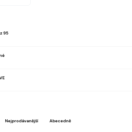
z 95
rné
IVE
Nejprodávanější
Abecedně