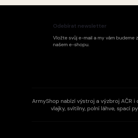
Z
á
p
Odebírat newsletter
a
t
Vložte svůj e-mail a my vám budeme 
í
našem e-shopu.
ArmyShop nabízí výstroj a výzbroj AČR i c
vlajky, svítilny, polní láhve, spa