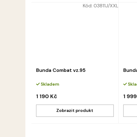
Kód:
03811J/XXL
Bunda Combat vz.95
Bund
Skladem
Skl
1 190 Kč
1 999