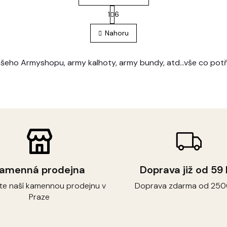
S
1
6
O
t
r
v
Nahoru
á
l
n
á
k
d
o
ašeho Armyshopu, army kalhoty, army bundy, atd...vše co potř
a
v
c
á
í
n
p
í
r
v
k
y
v
ý
p
amenná prodejna
Doprava již od 59
i
s
vte naší kamennou prodejnu v
Doprava zdarma od 250
u
Praze