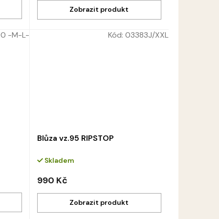
00 -M-L-
Kód:
03383J/XXL
Blůza vz.95 RIPSTOP
Skladem
990 Kč