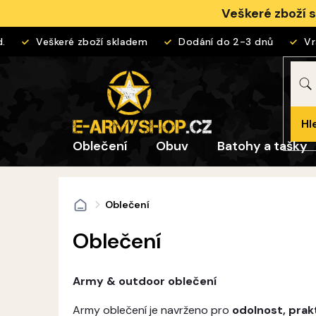
Přejít
Veškeré zboží 
na
obsah
Veškeré zboží skladem
Dodání do 2-3 dnů
Vrácen
Hl
Oblečení
Obuv
Batohy a tašky
Oblečení
Domů
Oblečení
Army & outdoor oblečení
Army oblečení je navrženo pro
odolnost, prak