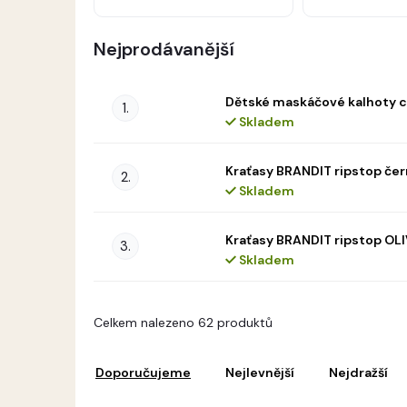
Nejprodávanější
Dětské maskáčové kalhoty c
Skladem
Kraťasy BRANDIT ripstop če
Skladem
Kraťasy BRANDIT ripstop OL
Skladem
V
Celkem nalezeno 62 produktů
ý
Ř
p
a
i
Doporučujeme
Nejlevnější
Nejdražší
z
s