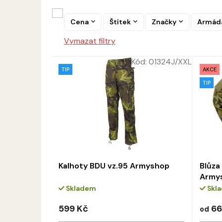
e
p
n
r
í
Cena
Štítek
Značky
Armád
o
p
d
Vymazat filtry
r
u
o
k
Kód:
01324J/XXL
d
t
TIP
AKCE
u
ů
TIP
k
t
ů
Kalhoty BDU vz.95 Armyshop
Blůza
Army
Skladem
Skl
599 Kč
66
od