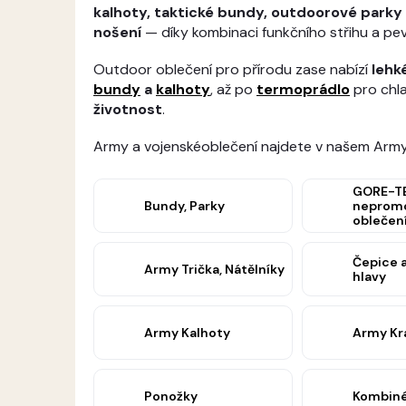
kalhoty, taktické bundy, outdoorové park
nošení
— díky kombinaci funkčního střihu a pe
Outdoor oblečení pro přírodu zase nabízí
lehk
bundy
a
kalhoty
, až po
termoprádlo
pro chla
životnost
.
Army a vojenskéoblečení najdete v našem Ar
GORE-TE
Bundy, Parky
neprom
oblečení
Čepice 
Army Trička, Nátělníky
hlavy
Army Kalhoty
Army Kr
Ponožky
Kombin