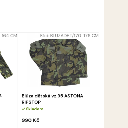
-164 CM
Kód:
BLUZADET/170-176 CM
A
Blůza dětská vz.95 ASTONA
RIPSTOP
Skladem
990 Kč