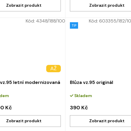
Kód:
4348/188/100
Kód:
603355/182/1
TIP
OD
AŽ
–10 %
 vz.95 letní modernizovaná
Blůza vz.95 originál
adem
Skladem
0 Kč
390 Kč