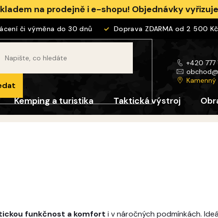
skladem na prodejně i e-shopu! Objednávky vyřizu
í či výměna do 30 dnů
Doprava ZDARMA od 2 500 Kč
+420 777
obchod
Kamenný
edat
Kemping a turistika
Taktická výstroj
Obr
tickou funkčnost a komfort
i v náročných podmínkách. Ideál