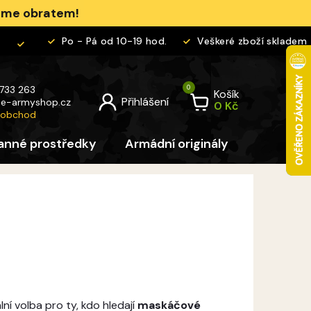
jeme obratem!
Po - Pá od 10-19 hod.
Veškeré zboží skladem
 733 263
Košík
@
e-armyshop.cz
 obchod
anné prostředky
Armádní originály
Pro děti
ní volba pro ty, kdo hledají
maskáčové