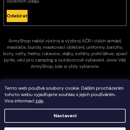
osobních údajů
Odebírat
ArmyShop nabízí výstroj a výzbroj AČR i cizích armád,
maskáče, bundy, maskovací oblečení, uniformy, batohy,
boty, celty, helmy, rukavice, vlajky, svítilny, polní láhve, spací
pytle, věci pro camping a outdoorové vybavení. Jsme Váš
ArmyShop, kde si vždy vyberete.
Zákaznická péče
Tento web používá soubory cookie. Dalším procházením
tohoto webu vyjadřujete souhlas s jejich používáním..
Více informací
zde
.
Vše o nákupu
Nastavení
Kontakt