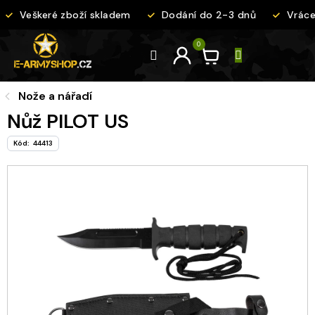
Přejít
Veškeré zboží skladem
Dodání do 2-3 dnů
Vrácen
na
obsah
Nože a nářadí
Nůž PILOT US
Kód:
44413