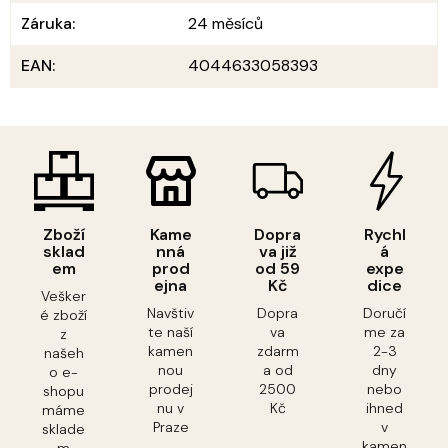
Záruka
:
24 měsíců
EAN
:
4044633058393
Zboží
Kame
Dopra
Rychl
sklad
nná
va již
á
em
prod
od 59
expe
ejna
Kč
dice
Vešker
Navštiv
Dopra
Doručí
é zboží
te naší
va
me za
z
kamen
zdarm
2-3
našeh
nou
a od
dny
o e-
prodej
2500
nebo
shopu
nu v
Kč
ihned
máme
Praze
v
sklade
kamen
m