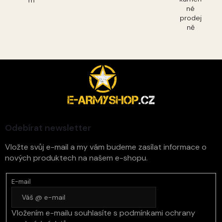
né
prodej
ně
Z
á
p
a
t
í
Odebírat newsletter
Vložte svůj e-mail a my vám budeme zasílat informace o
nových produktech na našem e-shopu.
E-mail
Vložením e-mailu souhlasíte s
podmínkami ochrany