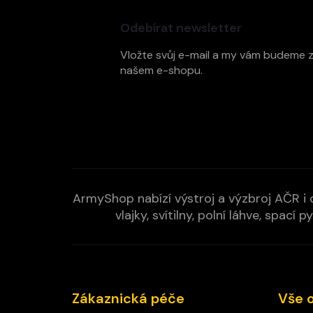
á
p
Odebírat newsletter
a
t
Vložte svůj e-mail a my vám budeme 
í
našem e-shopu.
ArmyShop nabízí výstroj a výzbroj AČR i c
vlajky, svítilny, polní láhve, spa
Zákaznická péče
Vše 