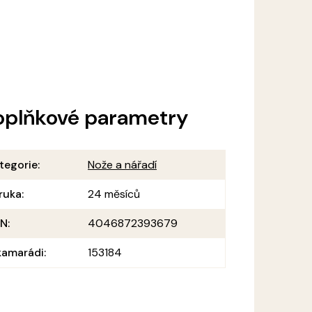
oplňkové parametry
tegorie
:
Nože a nářadí
ruka
:
24 měsíců
AN
:
4046872393679
amarádi
:
153184