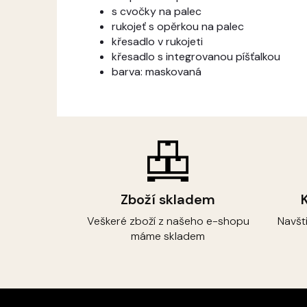
s cvočky na palec
rukojeť s opěrkou na palec
křesadlo v rukojeti
křesadlo s integrovanou píšťalkou
barva: maskovaná
Zboží skladem
Veškeré zboží z našeho e-shopu
Navšt
máme skladem
Z