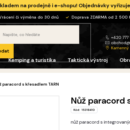
skladem na prodejně i e-shopu! Objednávky vyřizu
cení či výměna do 30 dnů
Doprava ZDARMA od 2 500 Kč
+420 777
obchod
Kamenný
edat
Kemping a turistika
Taktická výstroj
Obr
ž paracord s křesadlem TARN
Nůž paracord 
Kód:
15318410
nůž paracord s integrovaný