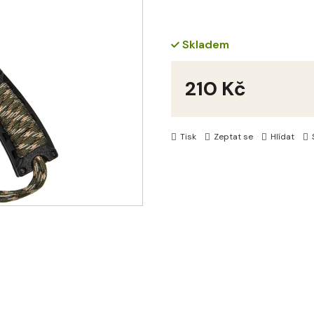
Skladem
210 Kč
Měrná
cena:
Tisk
Zeptat se
Hlídat