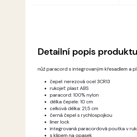
Detailní popis produkt
nůž paracord s integrovaným křesadlem a pí
čepel: nerezová ocel 3CR13
rukojeť: plast ABS
paracord: 100% nylon
délka čepele: 10 cm
celková délka: 21,5 cm
černá čepel s rychlospojkou
liner lock
integrovaná paracordová poutka v ruko
s klipem na opasek