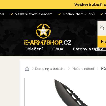
Přejít
Veškeré zboží 
na
obsah
Veškeré zboží skladem
Dodání do 2-3 dnů
Vrá
Hl
Oblečení
Obuv
Batohy a tašky
Kemping a turistika
Nože a nářadí
Nů
Domů