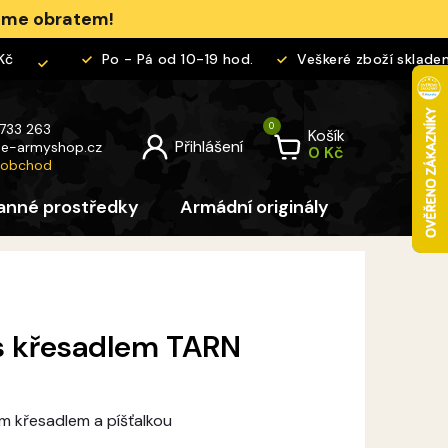
jeme obratem!
Po - Pá od 10-19 hod.
Veškeré zboží skladem
 733 263
Košík
@
e-armyshop.cz
 obchod
anné prostředky
Armádní originály
Pro děti
s křesadlem TARN
m křesadlem a píšťalkou