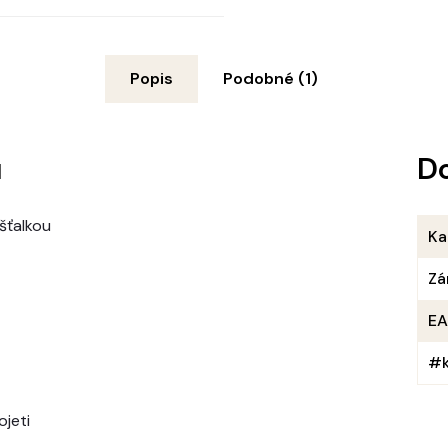
Popis
Podobné (1)
u
D
šťalkou
Ka
Zá
E
#k
jeti