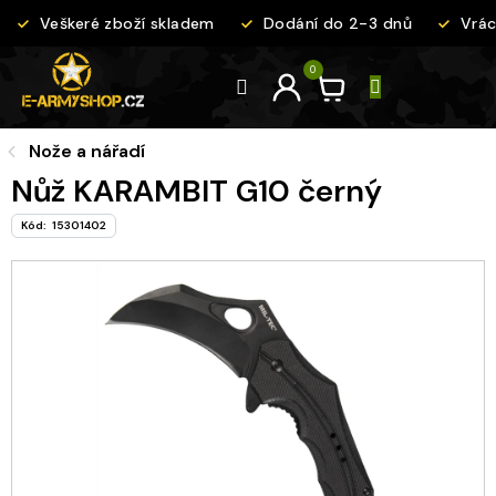
Přejít
Veškeré zboží skladem
Dodání do 2-3 dnů
Vráce
na
obsah
Nože a nářadí
Nůž KARAMBIT G10 černý
Kód:
15301402