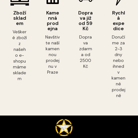
Zboží
Kame
Dopra
Rychl
sklad
nná
va již
á
em
prod
od 59
expe
ejna
Kč
dice
Vešker
Navštiv
Dopra
Doručí
é zboží
te naší
va
me za
z
kamen
zdarm
2-3
našeh
nou
a od
dny
o e-
prodej
2500
nebo
shopu
nu v
Kč
ihned
máme
Praze
v
sklade
kamen
m
né
prodej
ně
Z
á
p