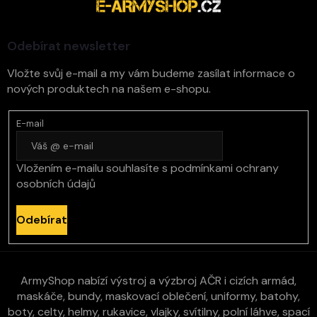
a
t
í
Odebírat newsletter
Vložte svůj e-mail a my vám budeme zasílat informace o
nových produktech na našem e-shopu.
E-mail
Vložením e-mailu souhlasíte s
podmínkami ochrany
osobních údajů
Odebírat
ArmyShop nabízí výstroj a výzbroj AČR i cizích armád,
maskáče, bundy, maskovací oblečení, uniformy, batohy,
boty, celty, helmy, rukavice, vlajky, svítilny, polní láhve, spací