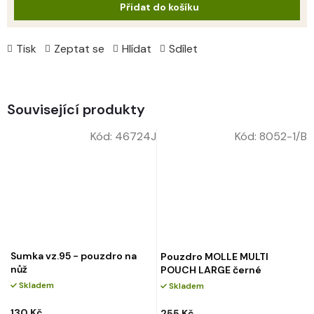
Přidat do košíku
Tisk
Zeptat se
Hlídat
Sdílet
Související produkty
Kód:
46724J
Kód:
8052-1/B
Sumka vz.95 - pouzdro na
Pouzdro MOLLE MULTI
nůž
POUCH LARGE černé
Skladem
Skladem
130 Kč
255 Kč