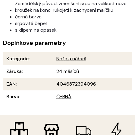
Zemědělský původ, zmenšení srpu na velikost nože
kroužek na konci rukojeti k zachycení malíčku
černá barva
srpovitá čepel
s klipem na opasek
Doplňkové parametry
Kategorie
:
Nože a nářadí
Záruka
:
24 měsíců
EAN
:
4046872394096
Barva
:
ČERNÁ