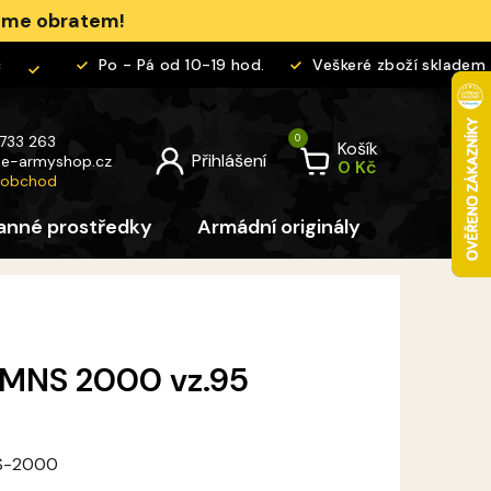
jeme obratem!
Po - Pá od 10-19 hod.
Veškeré zboží skladem
 733 263
Košík
@
e-armyshop.cz
 obchod
anné prostředky
Armádní originály
Pro děti
 MNS 2000 vz.95
NS-2000