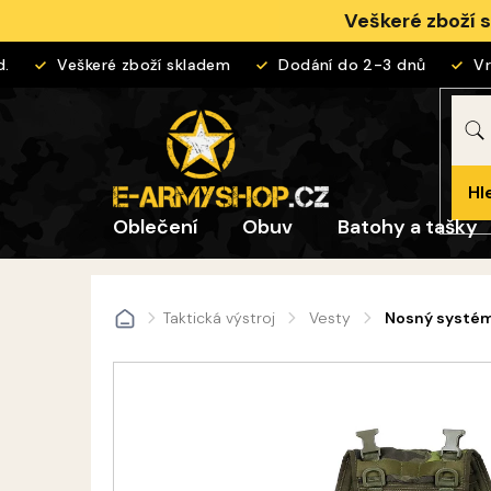
Přejít
Veškeré zboží 
na
obsah
Veškeré zboží skladem
Dodání do 2-3 dnů
Vrác
Hl
Oblečení
Obuv
Batohy a tašky
Taktická výstroj
Vesty
Nosný systém
Domů