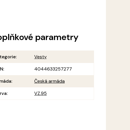
oplňkové parametry
tegorie
:
Vesty
AN
:
4044633257277
máda
:
Česká armáda
rva
:
VZ.95