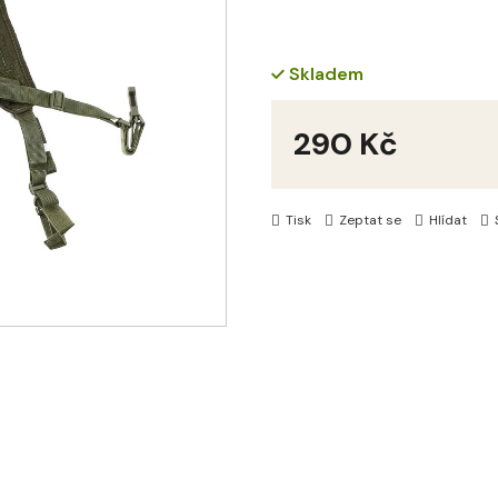
Skladem
290 Kč
Měrná
cena:
Tisk
Zeptat se
Hlídat