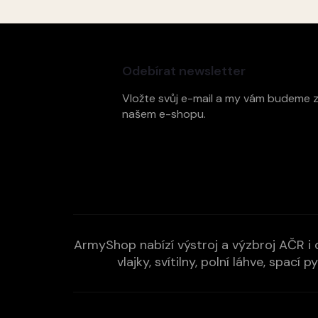
Z
á
p
Odebírat newsletter
a
t
Vložte svůj e-mail a my vám budeme 
í
našem e-shopu.
ArmyShop nabízí výstroj a výzbroj AČR i c
vlajky, svítilny, polní láhve, spa