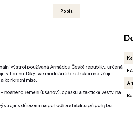
Popis
u
D
Ka
inální výstroj používaná Armádou České republiky, určená
E
oje v terénu. Díky své modulární konstrukci umožňuje
 a konkrétní mise.
Ar
í – nosného řemení (kšandy), opasku a taktické vesty, na
Ba
 výstroje s důrazem na pohodlí a stabilitu při pohybu.