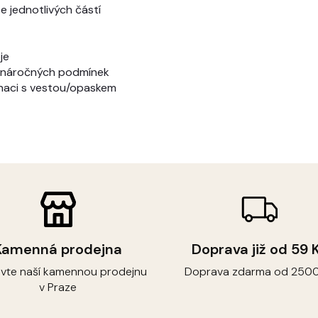
 jednotlivých částí
je
 náročných podmínek
naci s vestou/opaskem
Kamenná prodejna
Doprava již od 59 
ivte naší kamennou prodejnu
Doprava zdarma od 2500
v Praze