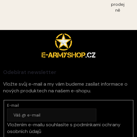
prodej
ně
Z
á
p
a
t
í
Odebírat newsletter
Vložte svůj e-mail a my vám budeme zasílat informace o
nových produktech na našem e-shopu.
E-mail
Vložením e-mailu souhlasíte s
podmínkami ochrany
osobních údajů