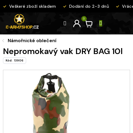
Přejít
Veškeré zboží skladem
Dodání do 2-3 dnů
Vrácen
na
obsah
Námořnické oblečení
Nepromokavý vak DRY BAG 10l
Kód:
13906