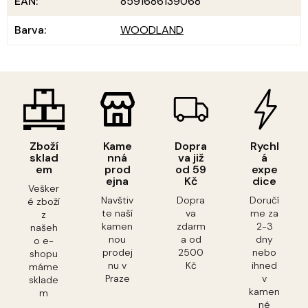
EAN
:
8591686139068
Barva
:
WOODLAND
Zboží
Kame
Dopra
Rychl
sklad
nná
va již
á
em
prod
od 59
expe
ejna
Kč
dice
Vešker
Navštiv
Dopra
Doručí
é zboží
te naší
va
me za
z
kamen
zdarm
2-3
našeh
nou
a od
dny
o e-
prodej
2500
nebo
shopu
nu v
Kč
ihned
máme
Praze
v
sklade
kamen
m
né