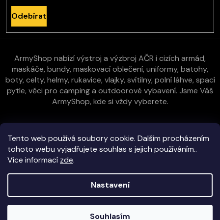
Odebírat
ArmyShop nabízí výstroj a výzbroj AČR i cizích armád,
maskáče, bundy, maskovací oblečení, uniformy, batohy,
boty, celty, helmy, rukavice, vlajky, svítilny, polní láhve, spací
pytle, věci pro camping a outdoorové vybavení. Jsme Váš
ArmyShop, kde si vždy vyberete.
Zákaznická péče
Tento web používá soubory cookie. Dalším procházením
tohoto webu vyjadřujete souhlas s jejich používáním..
Více informací
zde
.
Vše o nákupu
Nastavení
Kontakt
Copyright 2026
E-ArmyShop.cz
. Všechna práva vyhrazena.
Souhlasím