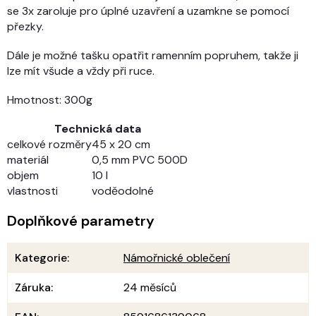
se 3x zaroluje pro úplné uzavření a uzamkne se pomocí
přezky.
Dále je možné tašku opatřit ramenním popruhem, takže ji
lze mít všude a vždy při ruce.
Hmotnost: 300g
Technická data
celkové rozměry
45 x 20 cm
materiál
0,5 mm PVC 500D
objem
10 l
vlastnosti
voděodolné
Doplňkové parametry
Kategorie
:
Námořnické oblečení
Záruka
:
24 měsíců