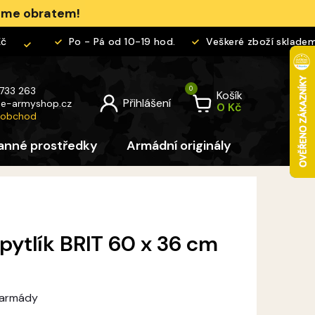
jeme obratem!
Po - Pá od 10-19 hod.
Veškeré zboží skladem
 733 263
Košík
@
e-armyshop.cz
 obchod
anné prostředky
Armádní originály
Pro děti
ytlík BRIT 60 x 36 cm
 armády