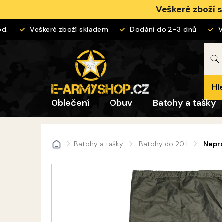
Přejít
Veškeré zboží 
na
obsah
Veškeré zboží skladem
Dodání do 2-3 dnů
Vrá
Hl
Oblečení
Obuv
Batohy a tašky
Batohy a tašky
Batohy do 20 l
Nepro
Domů