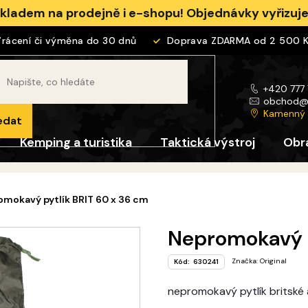
skladem na prodejně i e-shopu! Objednávky vyřizu
cení či výměna do 30 dnů
Doprava ZDARMA od 2 500 Kč
+420 777
obchod
Kamenný
edat
Kemping a turistika
Taktická výstroj
Obr
mokavý pytlík BRIT 60 x 36 cm
Nepromokavý p
Značka:
Original
Kód:
630241
nepromokavý pytlík britské