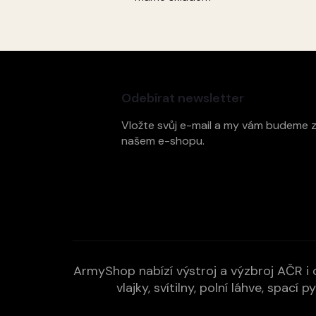
Z
á
p
Odebírat newsletter
a
t
Vložte svůj e-mail a my vám budeme 
í
našem e-shopu.
ArmyShop nabízí výstroj a výzbroj AČR i c
vlajky, svítilny, polní láhve, spa