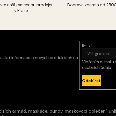
ivte naší kamennou prodejnu
Doprava zdarma od 2500
v Praze
E-mail
zasílat informace o nových produktech na
Vložením e-mailu 
osobních údajů
Odebírat
izích armád, maskáče, bundy, maskovací oblečení, unifo