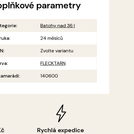
oplňkové parametry
tegorie
:
Batohy nad 36 l
ruka
:
24 měsíců
AN
:
Zvolte variantu
rva
:
FLECKTARN
amarádi
:
140600
Kč
Rychlá expedice