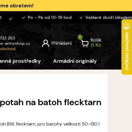
jeme obratem!
Po - Pá od 10-19 hod.
Veškeré zboží skladem
 733 263
Košík
@
e-armyshop.cz
 obchod
anné prostředky
Armádní originály
Pro děti
otah na batoh flecktarn
 BW, flecktarn, pro batohy velikosti 50-130 l