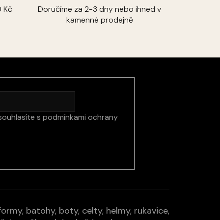
 Kč
Doručíme za 2-3 dny nebo ihned v
kamenné prodejně
souhlasíte s
podmínkami ochrany
rmy, batohy, boty, celty, helmy, rukavice,