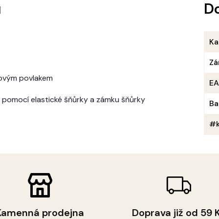
u
D
Ka
Zá
anovým povlakem
E
ů pomocí elastické šňůrky a zámku šňůrky
Ba
#k
Kamenná prodejna
Doprava již od 59 