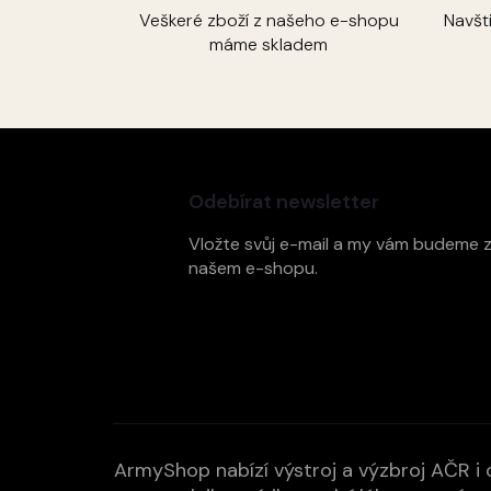
Veškeré zboží z našeho e-shopu
Navšt
máme skladem
Z
á
p
Odebírat newsletter
a
t
Vložte svůj e-mail a my vám budeme 
í
našem e-shopu.
ArmyShop nabízí výstroj a výzbroj AČR i c