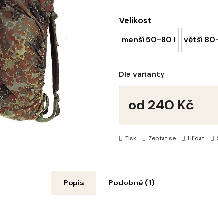
Velikost
menší 50-80 l
větší 80
Dle varianty
od
240 Kč
Měrná
cena:
Tisk
Zeptat se
Hlídat
Popis
Podobné (1)