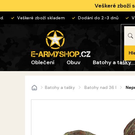
Přejít
Veškeré zboží 
na
obsah
Veškeré zboží skladem
Dodání do 2-3 dnů
Vrá
Hl
Oblečení
Obuv
Batohy a tašky
Batohy a tašky
Batohy nad 36 l
Nepr
Domů