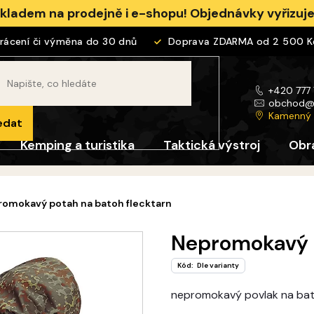
skladem na prodejně i e-shopu! Objednávky vyřizu
cení či výměna do 30 dnů
Doprava ZDARMA od 2 500 Kč
+420 777
obchod
Kamenný
edat
Kemping a turistika
Taktická výstroj
Obr
omokavý potah na batoh flecktarn
Nepromokavý p
Kód:
Dle varianty
nepromokavý povlak na batoh