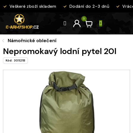
Přejít
Veškeré zboží skladem
Dodání do 2-3 dnů
Vráce
na
obsah
Námořnické oblečení
Nepromokavý lodní pytel 20l
Kód:
30521B