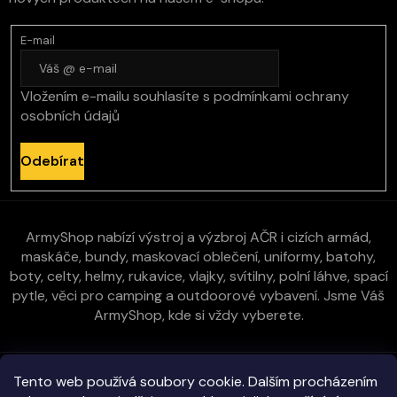
E-mail
Vložením e-mailu souhlasíte s
podmínkami ochrany
osobních údajů
Odebírat
ArmyShop nabízí výstroj a výzbroj AČR i cizích armád,
maskáče, bundy, maskovací oblečení, uniformy, batohy,
boty, celty, helmy, rukavice, vlajky, svítilny, polní láhve, spací
pytle, věci pro camping a outdoorové vybavení. Jsme Váš
ArmyShop, kde si vždy vyberete.
Zákaznická péče
Tento web používá soubory cookie. Dalším procházením