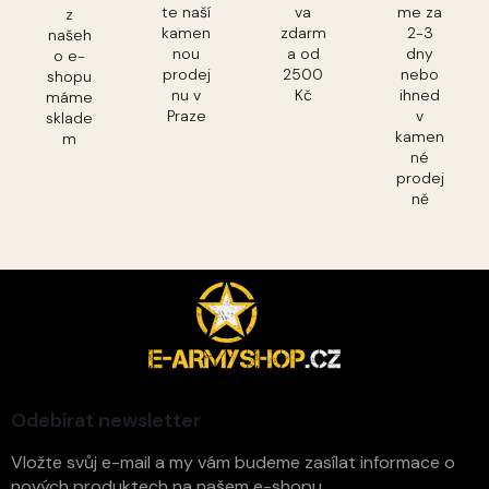
te naší
va
me za
z
kamen
zdarm
2-3
našeh
nou
a od
dny
o e-
prodej
2500
nebo
shopu
nu v
Kč
ihned
máme
Praze
v
sklade
kamen
m
né
prodej
ně
Z
á
p
a
t
í
Odebírat newsletter
Vložte svůj e-mail a my vám budeme zasílat informace o
nových produktech na našem e-shopu.