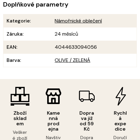
Doplňkové parametry
Kategorie
:
Námořnické oblečení
Záruka
:
24 měsíců
EAN
:
4044633094056
Barva
:
OLIVE / ZELENÁ
Zboží
Kame
Dopra
Rychl
sklad
nná
va již
á
em
prod
od 59
expe
ejna
Kč
dice
Vešker
Navštiv
Dopra
Doručí
é zboží