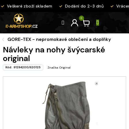
Přejít
Veškeré zboží skladem
Dodání do 2-3 dnů
Vrácen
na
obsah
GORE-TEX - nepromokavé oblečení a doplňky
Návleky na nohy švýcarské
original
Kód:
91294200/620125
Značka:
Original