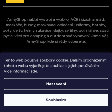
ArmyShop nabízí výstroj a výzbroj AČR i cizích armád,
maskáče, bundy, maskovací oblečení, uniformy, batohy,
boty, celty, helmy, rukavice, vlajky, svítilny, polní láhve, spací
pytle, věci pro camping a outdoorové vybavení. Jsme Váš
ArmyShop, kde si vždy vyberete.
Zákaznická péče
Tento web používá soubory cookie. Dalším procházením
tohoto webu vyjadřujete souhlas s jejich používáním..
Více informací
zde
.
Vše o nákupu
Nastavení
Kontakt
Copyright 2026
E-ArmyShop.cz
. Všechna práva vyhrazena.
Souhlasím
Veškeré zboží skladem na prodejně i e-shopu!
Vytvořil Shoptet
|
D2solutions
|
ShopCode
Objednávky vyřizujeme obratem!