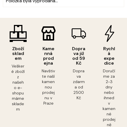
Položka byla vyprodána…
Zboží
Kame
Dopra
Rychl
sklad
nná
va již
á
em
prod
od 59
expe
ejna
Kč
dice
Vešker
Navštiv
Dopra
Doručí
é zboží
te naší
va
me za
z
kamen
zdarm
2-3
našeh
nou
a od
dny
o e-
prodej
2500
nebo
shopu
nu v
Kč
ihned
máme
Praze
v
sklade
kamen
m
né
prodej
ně