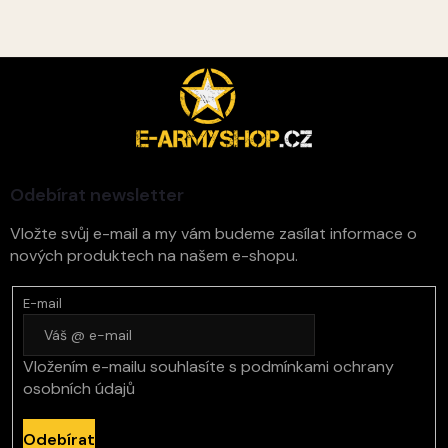
Z
á
p
a
t
í
Odebírat newsletter
Vložte svůj e-mail a my vám budeme zasílat informace o
nových produktech na našem e-shopu.
E-mail
Vložením e-mailu souhlasíte s
podmínkami ochrany
osobních údajů
Odebírat