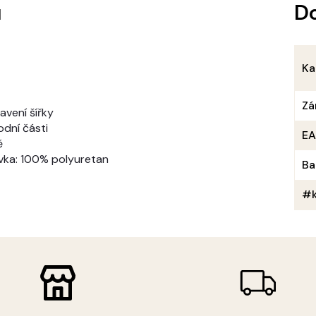
u
D
Ka
Zá
avení šířky
odní části
E
ě
ívka: 100% polyuretan
Ba
#k