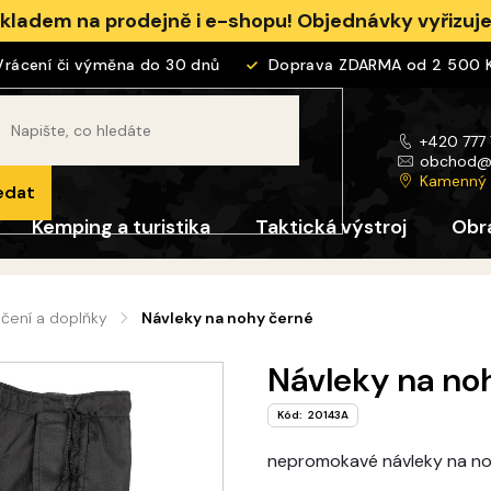
skladem na prodejně i e-shopu! Objednávky vyřizu
cení či výměna do 30 dnů
Doprava ZDARMA od 2 500 Kč
+420 777
obchod
Kamenný
edat
Kemping a turistika
Taktická výstroj
Obr
čení a doplňky
Návleky na nohy černé
Návleky na no
Kód:
20143A
nepromokavé návleky na n