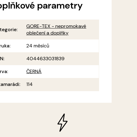
oplňkové parametry
GORE-TEX - nepromokavé
tegorie
:
oblečení a doplňky
ruka
:
24 měsíců
AN
:
4044633031839
rva
:
ČERNÁ
amarádi
:
114