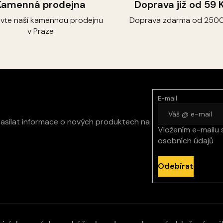
Kamenná prodejna
Doprava již od 59 
ivte naší kamennou prodejnu
Doprava zdarma od 2500
v Praze
E-mail
zasílat informace o nových produktech na
Vložením e-mailu 
osobních údajů
Odebírat