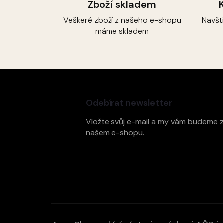
Zboží skladem
Veškeré zboží z našeho e-shopu
Navšt
máme skladem
Z
á
p
Odebírat newsletter
a
t
Vložte svůj e-mail a my vám budeme 
í
našem e-shopu.