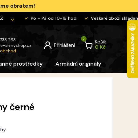
jeme obratem!
Po - Pá od 10-19 hod.
Veškeré zboží skladem
 733 263
Košík
@
e-armyshop.cz
 obchod
anné prostředky
Armádní originály
Pro děti
hy černé
ohy