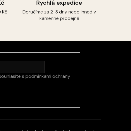
Kč
Rychlá expedice
 Kč
Doručíme za 2-3 dny nebo ihned v
kamenné prodejně
souhlasíte s
podmínkami ochrany