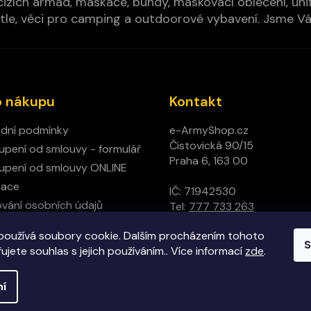
izích armád, maskáče, bundy, maskovací oblečení, unifo
cí pytle, věci pro camping a outdoorové vybavení. Jsme 
o nákupu
Kontakt
dní podmínky
e-ArmyShop.cz
Čistovická 90/15
pení od smlouvy - formulář
Praha 6, 163 00
pení od smlouvy ONLINE
mace
IČ: 71942530
vání osobních údajů
Tel:
777 733 263
ný obchod
používá soubory cookie. Dalším procházením tohoto
t
S
jete souhlas s jejich používáním.. Více informací
zde
.
ní
hrazena.