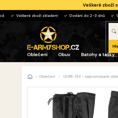
Přejít
Veškeré zboží 
na
obsah
.
Veškeré zboží skladem
Dodání do 2-3 dnů
Vrá
Hl
Oblečení
Obuv
Batohy a tašky
Oblečení
GORE-TEX - nepromokavé oble
Domů