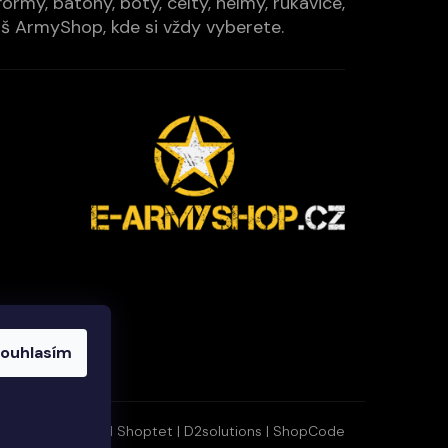
rmy, batohy, boty, celty, helmy, rukavice,
Váš ArmyShop, kde si vždy vyberete.
ouhlasím
Vytvořil Shoptet
|
D2solutions
|
ShopCode