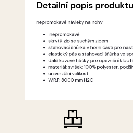
Detailní popis produkt
nepromokavé návleky na nohy
nepromokavé
skrytý zip se suchým zipem
stahovací šňůrka v horní části pro nast
elastický pás a stahovací šňůrka ve sp
další kovové háčky pro upevnění k bot
materiál: svršek: 100% polyester, podš
univerzální velikost
W.R.P. 8000 mm H2O