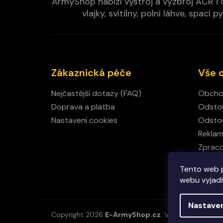
ArmyShop nabízí výstroj a výzbroj AČR i c
vlajky, svítilny, polní láhve, spa
Zákaznická péče
Vše 
Nejčastější dotazy (FAQ)
Obcho
Doprava a platba
Odstou
Nastavení cookies
Odstou
Rekla
Zpraco
Kamen
Tento web 
Kontak
webu vyjadřu
Nastave
Copyright 2026
E-ArmyShop.cz
. Všechna práva vy