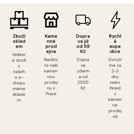
Zboží
Kame
Dopra
Rychl
sklad
nná
va již
á
em
prod
od 59
expe
ejna
Kč
dice
Vešker
Navštiv
Dopra
Doručí
é zboží
te naší
va
me za
z
kamen
zdarm
2-3
našeh
nou
a od
dny
o e-
prodej
2500
nebo
shopu
nu v
Kč
ihned
máme
Praze
v
sklade
kamen
m
né
prodej
ně