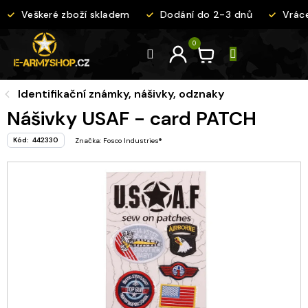
Přejít
Veškeré zboží skladem
Dodání do 2-3 dnů
Vráce
na
obsah
Identifikační známky, nášivky, odznaky
Nášivky USAF - card PATCH
Kód:
442330
Značka:
Fosco Industries®