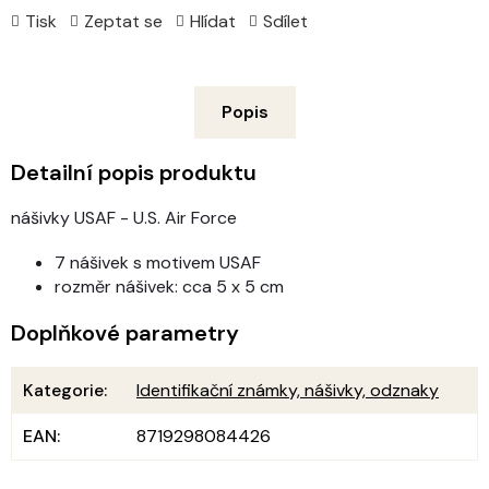
Tisk
Zeptat se
Hlídat
Sdílet
Popis
Detailní popis produktu
nášivky USAF - U.S. Air Force
7 nášivek s motivem USAF
rozměr nášivek: cca 5 x 5 cm
Doplňkové parametry
Kategorie
:
Identifikační známky, nášivky, odznaky
EAN
:
8719298084426