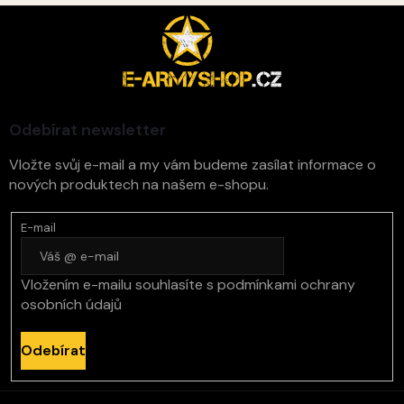
Z
á
p
a
t
í
Odebírat newsletter
Vložte svůj e-mail a my vám budeme zasílat informace o
nových produktech na našem e-shopu.
E-mail
Vložením e-mailu souhlasíte s
podmínkami ochrany
osobních údajů
Odebírat