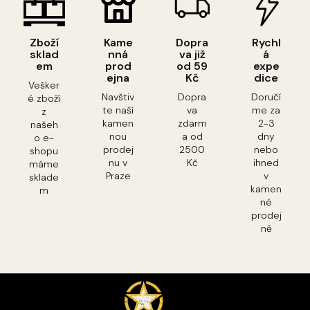
Zboží
Kame
Dopra
Rychl
sklad
nná
va již
á
em
prod
od 59
expe
ejna
Kč
dice
Vešker
Navštiv
Dopra
Doručí
é zboží
te naší
va
me za
z
kamen
zdarm
2-3
našeh
nou
a od
dny
o e-
prodej
2500
nebo
shopu
nu v
Kč
ihned
máme
Praze
v
sklade
kamen
m
né
prodej
ně
Z
á