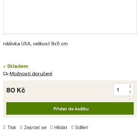
nášivka USA, velikost 8x5 cm
Skladem
Možnosti doručení
80 Kč
Měrná
cena:
Přidat do košíku
Tisk
Zeptat se
Hlídat
Sdílet