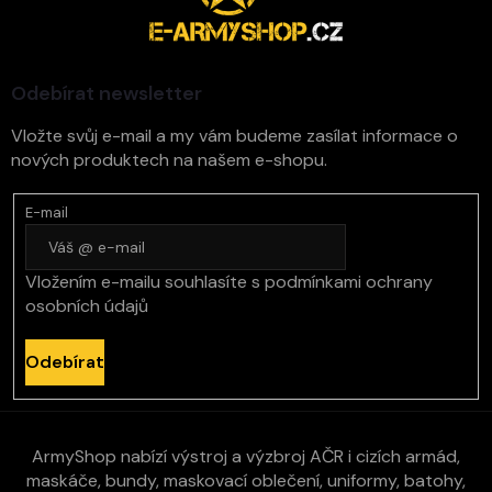
p
a
t
í
Odebírat newsletter
Vložte svůj e-mail a my vám budeme zasílat informace o
nových produktech na našem e-shopu.
E-mail
Vložením e-mailu souhlasíte s
podmínkami ochrany
osobních údajů
Odebírat
ArmyShop nabízí výstroj a výzbroj AČR i cizích armád,
maskáče, bundy, maskovací oblečení, uniformy, batohy,