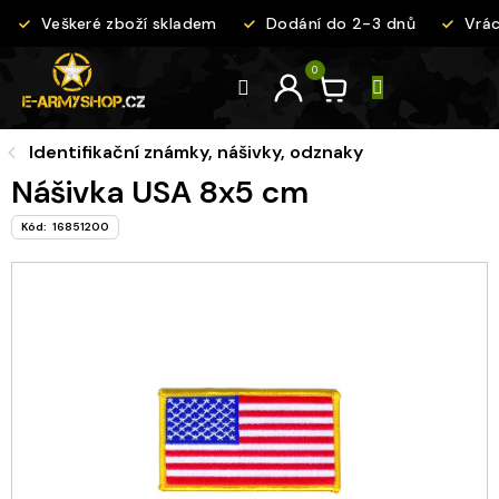
Přejít
Veškeré zboží skladem
Dodání do 2-3 dnů
Vrác
na
obsah
Identifikační známky, nášivky, odznaky
Nášivka USA 8x5 cm
Kód:
16851200