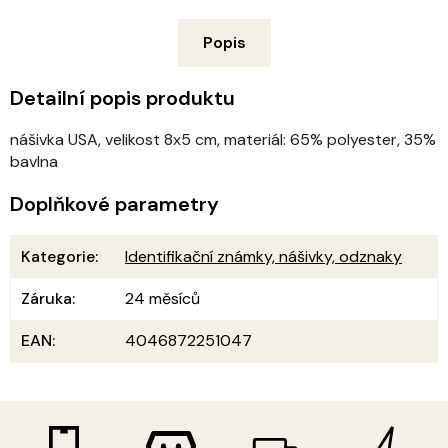
Popis
Detailní popis produktu
nášivka USA, velikost 8x5 cm, materiál: 65% polyester, 35%
bavlna
Doplňkové parametry
Kategorie
:
Identifikační známky, nášivky, odznaky
Záruka
:
24 měsíců
EAN
:
4046872251047