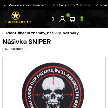
Přejít
Veškeré zboží skladem
Dodání do 2-3 dnů
Vráce
na
obsah
Identifikační známky, nášivky, odznaky
Nášivka SNIPER
Kód:
16828100