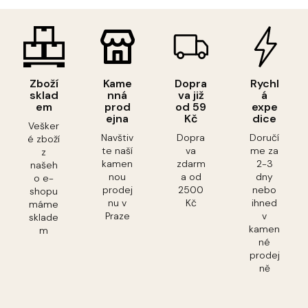
Zboží
Kame
Dopra
Rychl
sklad
nná
va již
á
em
prod
od 59
expe
ejna
Kč
dice
Vešker
Navštiv
Dopra
Doručí
é zboží
te naší
va
me za
z
kamen
zdarm
2-3
našeh
nou
a od
dny
o e-
prodej
2500
nebo
shopu
nu v
Kč
ihned
máme
Praze
v
sklade
kamen
m
né
prodej
ně