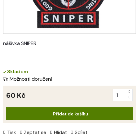
nášivka SNIPER
Skladem
Možnosti doručení
60 Kč
Měrná
cena:
Přidat do košíku
Tisk
Zeptat se
Hlídat
Sdílet