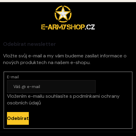
Z
á
p
a
t
í
Odebírat newsletter
Vložte svůj e-mail a my vám budeme zasílat informace o
nových produktech na našem e-shopu.
E-mail
Vložením e-mailu souhlasíte s
podmínkami ochrany
osobních údajů
Odebírat