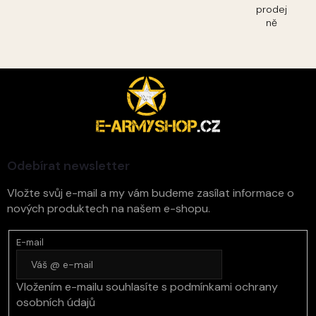
prodej
ně
Z
á
p
a
t
í
Odebírat newsletter
Vložte svůj e-mail a my vám budeme zasílat informace o
nových produktech na našem e-shopu.
E-mail
Vložením e-mailu souhlasíte s
podmínkami ochrany
osobních údajů