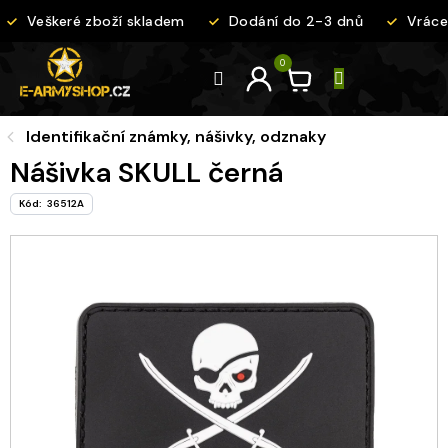
Přejít
Veškeré zboží skladem
Dodání do 2-3 dnů
Vrácen
na
obsah
Identifikační známky, nášivky, odznaky
Nášivka SKULL černá
Kód:
36512A