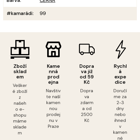
Barva
:
ČERNÁ
#kamarádi
:
99
Zboží
Kame
Dopra
Rychl
sklad
nná
va již
á
em
prod
od 59
expe
ejna
Kč
dice
Vešker
Navštiv
Dopra
Doručí
é zboží
te naší
va
me za
z
kamen
zdarm
2-3
našeh
nou
a od
dny
o e-
prodej
2500
nebo
shopu
nu v
Kč
ihned
máme
Praze
v
sklade
kamen
m
né