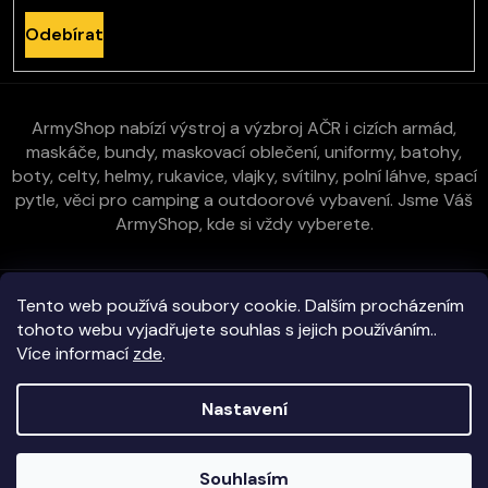
Odebírat
ArmyShop nabízí výstroj a výzbroj AČR i cizích armád,
maskáče, bundy, maskovací oblečení, uniformy, batohy,
boty, celty, helmy, rukavice, vlajky, svítilny, polní láhve, spací
pytle, věci pro camping a outdoorové vybavení. Jsme Váš
ArmyShop, kde si vždy vyberete.
Zákaznická péče
Tento web používá soubory cookie. Dalším procházením
tohoto webu vyjadřujete souhlas s jejich používáním..
Více informací
zde
.
Vše o nákupu
Nastavení
Kontakt
Copyright 2026
E-ArmyShop.cz
. Všechna práva vyhrazena.
Souhlasím