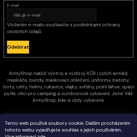
E-mail
Vložením e-mailu souhlasíte s
podmínkami ochrany
osobních údajů
Odebírat
ArmyShop nabízí výstroj a výzbroj AČR i cizích armád,
maskáče, bundy, maskovací oblečení, uniformy, batohy,
boty, celty, helmy, rukavice, vlajky, svítilny, polní láhve, spací
pytle, věci pro camping a outdoorové vybavení. Jsme Váš
ArmyShop, kde si vždy vyberete.
Zákaznická péče
Tento web používá soubory cookie. Dalším procházením
tohoto webu vyjadřujete souhlas s jejich používáním..
Více informací
zde
.