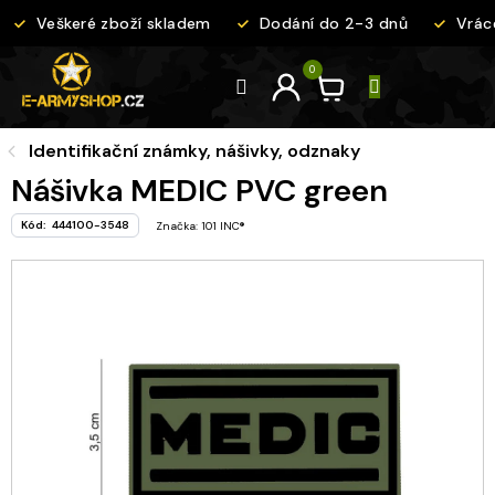
Přejít
Veškeré zboží skladem
Dodání do 2-3 dnů
Vráce
na
obsah
Identifikační známky, nášivky, odznaky
Nášivka MEDIC PVC green
Kód:
444100-3548
Značka:
101 INC®