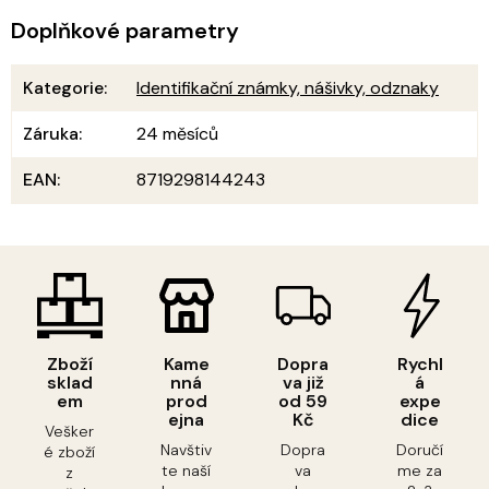
Doplňkové parametry
Kategorie
:
Identifikační známky, nášivky, odznaky
Záruka
:
24 měsíců
EAN
:
8719298144243
Zboží
Kame
Dopra
Rychl
sklad
nná
va již
á
em
prod
od 59
expe
ejna
Kč
dice
Vešker
Navštiv
Dopra
Doručí
é zboží
te naší
va
me za
z