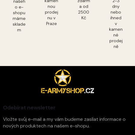
kamen
zdarm
2-3
našeh
nou
a od
dny
o e-
prodej
2500
nebo
shopu
nu v
Kč
ihned
máme
Praze
v
sklade
kamen
m
né
prodej
ně
Z
á
p
a
t
í
Odebírat newsletter
Vložte svůj e-mail a my vám budeme zasílat informace o
nových produktech na našem e-shopu.