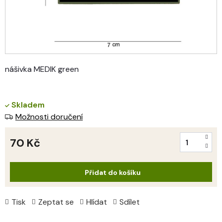
nášivka MEDIK green
Skladem
Možnosti doručení
70 Kč
Měrná
cena:
Přidat do košíku
Tisk
Zeptat se
Hlídat
Sdílet