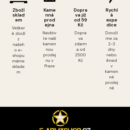
Zboží
Kame
Dopra
Rychl
sklad
nná
va již
á
em
prod
od 59
expe
ejna
Kč
dice
Vešker
Navštiv
Dopra
Doručí
é zboží
te naší
va
me za
z
kamen
zdarm
2-3
našeh
nou
a od
dny
o e-
prodej
2500
nebo
shopu
nu v
Kč
ihned
máme
Praze
v
sklade
kamen
m
né
prodej
ně
Z
á
p
a