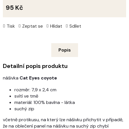
95 Kč
Měrná
cena:
Tisk
Zeptat se
Hlídat
Sdílet
Popis
Detailní popis produktu
nášivka
Cat Eyes coyote
rozměr: 7,9 x 2,4 cm
svítí ve tmě
materiál: 100% bavlna - látka
suchý zip
včetně protikusu, na který lze nášivku přichytit v případě,
že na oblečení panel na nášivku na suchý zip chybí