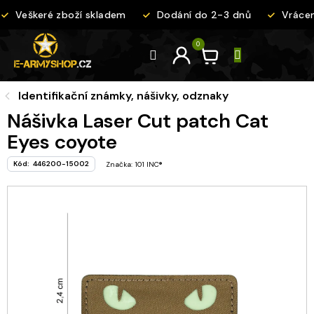
Přejít
Veškeré zboží skladem
Dodání do 2-3 dnů
Vrácení
na
obsah
Identifikační známky, nášivky, odznaky
Nášivka Laser Cut patch Cat
Eyes coyote
Kód:
446200-15002
Značka:
101 INC®