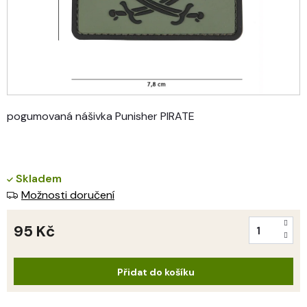
pogumovaná nášivka Punisher PIRATE
Skladem
Možnosti doručení
95 Kč
Měrná
cena:
Přidat do košíku