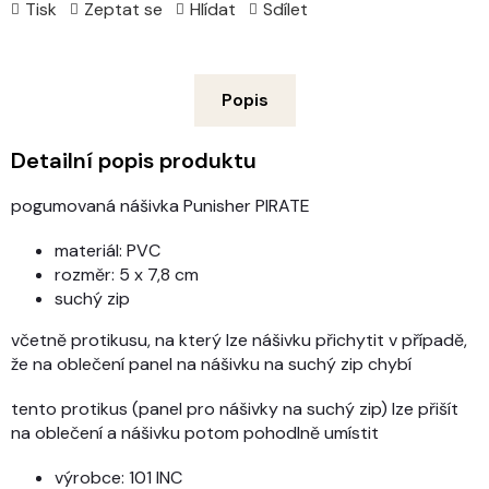
Tisk
Zeptat se
Hlídat
Sdílet
Popis
Detailní popis produktu
pogumovaná nášivka Punisher PIRATE
materiál: PVC
rozměr: 5 x 7,8 cm
suchý zip
včetně protikusu, na který lze nášivku přichytit v případě,
že na oblečení panel na nášivku na suchý zip chybí
tento protikus (panel pro nášivky na suchý zip) lze přišít
na oblečení a nášivku potom pohodlně umístit
výrobce: 101 INC