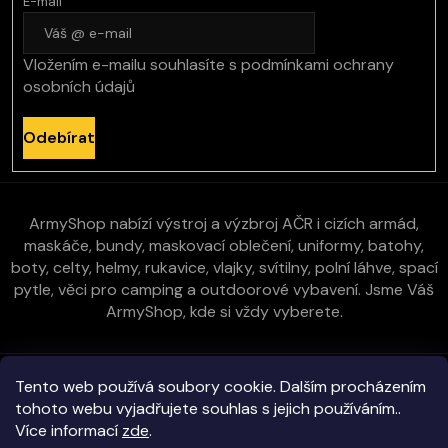
E-mail
Vložením e-mailu souhlasíte s
podmínkami ochrany
osobních údajů
Odebírat
ArmyShop nabízí výstroj a výzbroj AČR i cizích armád,
maskáče, bundy, maskovací oblečení, uniformy, batohy,
boty, celty, helmy, rukavice, vlajky, svítilny, polní láhve, spací
pytle, věci pro camping a outdoorové vybavení. Jsme Váš
ArmyShop, kde si vždy vyberete.
Zákaznická péče
Tento web používá soubory cookie. Dalším procházením
tohoto webu vyjadřujete souhlas s jejich používáním..
Více informací
zde
.
Vše o nákupu