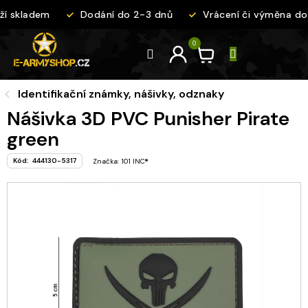
Přejít
í skladem
Dodání do 2-3 dnů
Vrácení či výměna do 
na
obsah
Identifikační známky, nášivky, odznaky
Nášivka 3D PVC Punisher Pirate
green
Kód:
444130-5317
Značka:
101 INC®