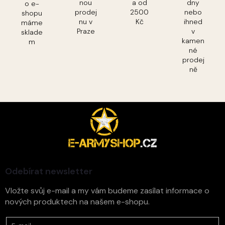
nou
a od
dny
o e-
prodej
2500
nebo
shopu
nu v
Kč
ihned
máme
Praze
v
sklade
kamen
m
né
prodej
ně
Z
á
p
a
t
í
Odebírat newsletter
Vložte svůj e-mail a my vám budeme zasílat informace o
nových produktech na našem e-shopu.