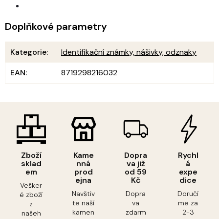
Doplňkové parametry
Kategorie
:
Identifikační známky, nášivky, odznaky
EAN
:
8719298216032
Zboží
Kame
Dopra
Rychl
sklad
nná
va již
á
em
prod
od 59
expe
ejna
Kč
dice
Vešker
Navštiv
Dopra
Doručí
é zboží
te naší
va
me za
z
kamen
zdarm
2-3
našeh