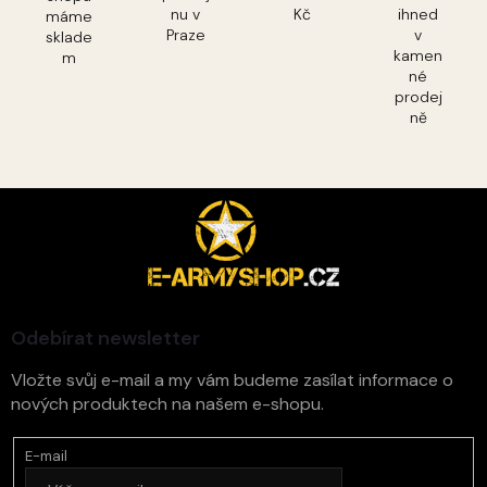
nu v
Kč
ihned
máme
Praze
v
sklade
kamen
m
né
prodej
ně
Z
á
p
a
t
í
Odebírat newsletter
Vložte svůj e-mail a my vám budeme zasílat informace o
nových produktech na našem e-shopu.
E-mail