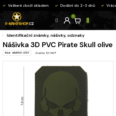
Přejít
Veškeré zboží skladem
Dodání do 2-3 dnů
Vráce
na
obsah
Identifikační známky, nášivky, odznaky
Nášivka 3D PVC Pirate Skull olive
Kód:
444150-3727
Značka:
101 INC®