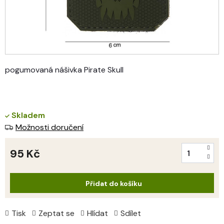
pogumovaná nášivka Pirate Skull
Skladem
Možnosti doručení
95 Kč
Měrná
cena:
Přidat do košíku
Tisk
Zeptat se
Hlídat
Sdílet