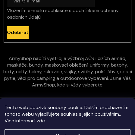
Vložením e-mailu souhlasíte s
podmínkami ochrany
osobních údajů
Odebírat
ArmyShop nabízí výstroj a výzbroj AČR i cizích armád,
maskáče, bundy, maskovací oblečení, uniformy, batohy,
boty, celty, helmy, rukavice, vlajky, svítilny, polní láhve, spací
pytle, věci pro camping a outdoorové vybavení. Jsme Váš
ArmyShop, kde si vždy vyberete.
Zákaznická péče
Tento web používá soubory cookie. Dalším procházením
tohoto webu vyjadřujete souhlas s jejich používáním..
Více informací
zde
.
Vše o nákupu