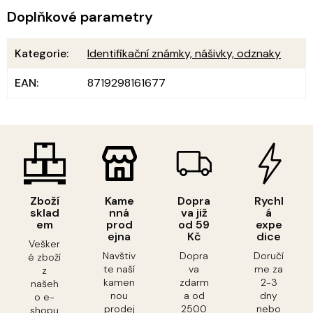
Doplňkové parametry
Kategorie
:
Identifikační známky, nášivky, odznaky
EAN
:
8719298161677
Zboží
Kame
Dopra
Rychl
sklad
nná
va již
á
em
prod
od 59
expe
ejna
Kč
dice
Vešker
Navštiv
Dopra
Doručí
é zboží
te naší
va
me za
z
kamen
zdarm
2-3
našeh
nou
a od
dny
o e-
prodej
2500
nebo
shopu