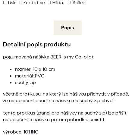
Tisk
Zeptat se
Hlídat
Sdílet
Popis
Detailní popis produktu
pogumovaná nášivka BEER is my Co-pilot
rozměr: 10 x 10 cm
materiál: PVC
suchý zip
včetně protikusu, na který lze nášivku přichytit v případě,
že na oblečení panel na nášivku na suchý zip chybí
tento protikus (panel pro nášivky na suchý zip) lze přišít
na oblečení a nášivku potom pohodlně umístit
výrobce: 101 INC