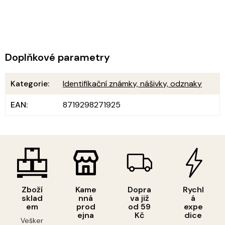
Doplňkové parametry
Kategorie
:
Identifikační známky, nášivky, odznaky
EAN
:
8719298271925
Zboží
Kame
Dopra
Rychl
sklad
nná
va již
á
em
prod
od 59
expe
ejna
Kč
dice
Vešker