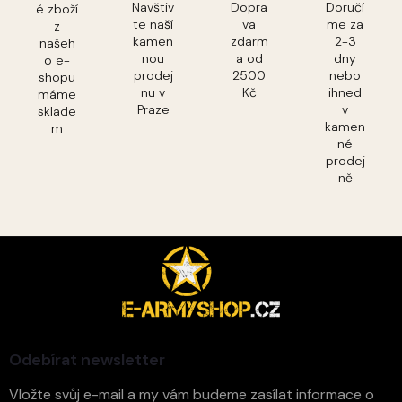
Navštiv
Dopra
Doručí
é zboží
te naší
va
me za
z
kamen
zdarm
2-3
našeh
nou
a od
dny
o e-
prodej
2500
nebo
shopu
nu v
Kč
ihned
máme
Praze
v
sklade
kamen
m
né
prodej
ně
Z
á
p
a
t
í
Odebírat newsletter
Vložte svůj e-mail a my vám budeme zasílat informace o