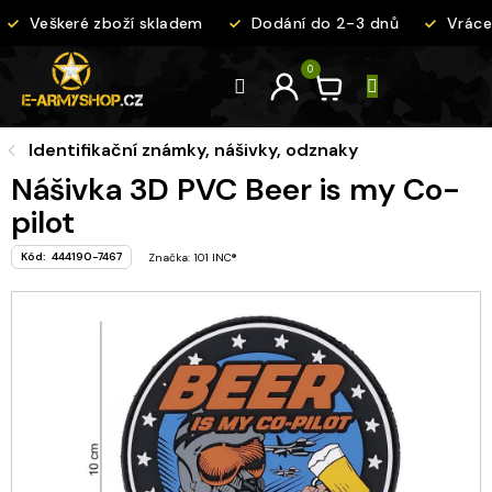
Přejít
Veškeré zboží skladem
Dodání do 2-3 dnů
Vrácen
na
obsah
Identifikační známky, nášivky, odznaky
Nášivka 3D PVC Beer is my Co-
pilot
Kód:
444190-7467
Značka:
101 INC®