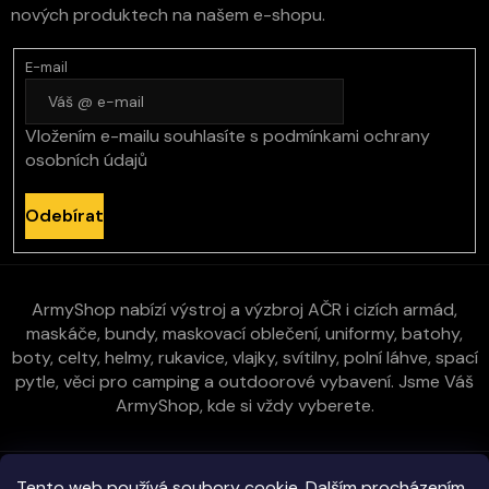
nových produktech na našem e-shopu.
E-mail
Vložením e-mailu souhlasíte s
podmínkami ochrany
osobních údajů
Odebírat
ArmyShop nabízí výstroj a výzbroj AČR i cizích armád,
maskáče, bundy, maskovací oblečení, uniformy, batohy,
boty, celty, helmy, rukavice, vlajky, svítilny, polní láhve, spací
pytle, věci pro camping a outdoorové vybavení. Jsme Váš
ArmyShop, kde si vždy vyberete.
Zákaznická péče
Tento web používá soubory cookie. Dalším procházením