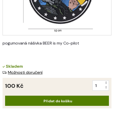
pogumovaná nášivka BEER is my Co-pilot
Skladem
Možnosti doručení
100 Kč
Měrná
cena:
Přidat do košíku