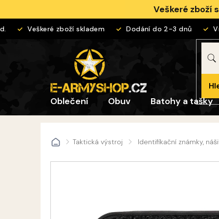
Přejít
Veškeré zboží 
na
obsah
Veškeré zboží skladem
Dodání do 2-3 dnů
Vrá
Hl
Oblečení
Obuv
Batohy a tašky
Taktická výstroj
Identifikační známky, náš
Domů