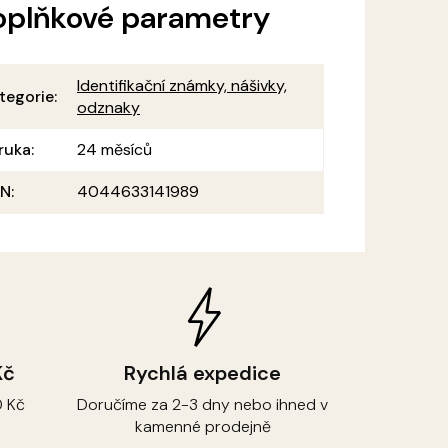
oplňkové parametry
Identifikační známky, nášivky,
tegorie
:
odznaky
ruka
:
24 měsíců
AN
:
4044633141989
Kč
Rychlá expedice
 Kč
Doručíme za 2-3 dny nebo ihned v
kamenné prodejně