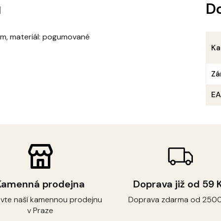
u
D
5 cm, materiál: pogumované
Ka
Zá
E
Kamenná prodejna
Doprava již od 59 
ivte naší kamennou prodejnu
Doprava zdarma od 2500
v Praze