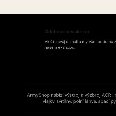
Z
á
p
Odebírat newsletter
a
t
Vložte svůj e-mail a my vám budeme 
í
našem e-shopu.
ArmyShop nabízí výstroj a výzbroj AČR i c
vlajky, svítilny, polní láhve, spa