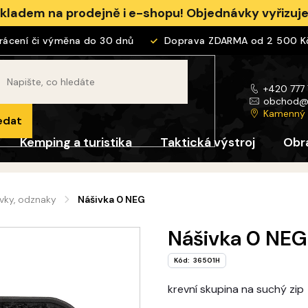
skladem na prodejně i e-shopu! Objednávky vyřizu
cení či výměna do 30 dnů
Doprava ZDARMA od 2 500 Kč
+420 777
obchod
Kamenný
edat
Kemping a turistika
Taktická výstroj
Obr
ivky, odznaky
Nášivka 0 NEG
Nášivka 0 NEG
Kód:
36501H
krevní skupina na suchý zip