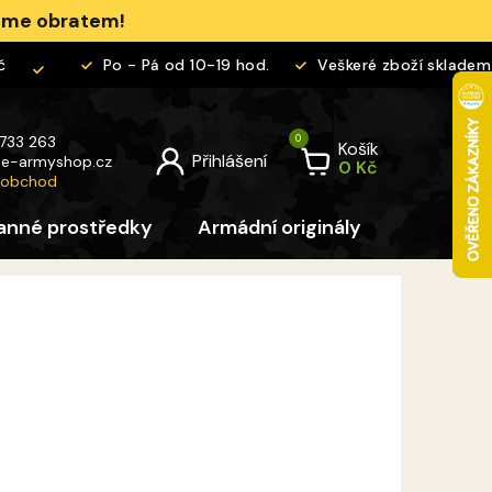
jeme obratem!
Po - Pá od 10-19 hod.
Veškeré zboží skladem
 733 263
Košík
@
e-armyshop.cz
 obchod
anné prostředky
Armádní originály
Pro děti